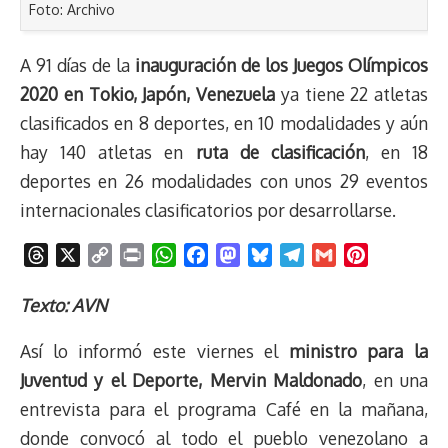
Foto: Archivo
A 91 días de la
inauguración de los Juegos Olímpicos
2020 en Tokio, Japón, Venezuela
ya tiene 22 atletas
clasificados en 8 deportes, en 10 modalidades y aún
hay 140 atletas en
ruta de clasificación
, en 18
deportes en 26 modalidades con unos 29 eventos
internacionales clasificatorios por desarrollarse.
T
X
C
P
W
F
M
B
T
G
P
h
o
r
h
a
a
l
e
m
i
r
p
i
a
c
s
u
l
a
n
Texto: AVN
e
y
n
t
e
t
e
e
i
t
Así lo informó este viernes el
ministro para la
a
L
t
s
b
o
s
g
l
e
d
i
A
o
d
k
r
r
Juventud y el Deporte, Mervin Maldonado
, en una
s
n
p
o
o
y
a
e
entrevista para el programa Café en la mañana,
k
p
k
n
m
s
donde convocó al todo el pueblo venezolano a
t