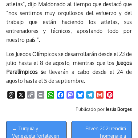
atletas”, dijo Maldonado al tiempo que destacó que
“nos sentimos muy orgullosos del esfuerzo y del
trabajo que están haciendo los atletas, sus
entrenadores y técnicos, apostando todo por
nuestro país “.
Los Juegos Olímpicos se desarrollarán desde el 23 de
julio hasta el 8 de agosto, mientras que los
Juegos
Paralímpicos s
e llevarán a cabo desde el 24 de
agosto hasta el 5 de septiembre.
T
X
C
P
W
F
M
B
T
G
P
h
o
r
h
a
a
l
e
m
i
Publicado por
Jesús Borges
r
p
i
a
c
s
u
l
a
n
e
y
n
t
e
t
e
e
i
t
Menú
a
L
t
s
b
o
s
g
l
e
← Turquía y
Filven 2021 rendirá
de
d
i
A
o
d
k
r
r
Venezuela fortalecen
homenaje a