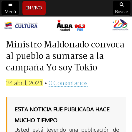
EN VIVO
Menú
Buscar
Alba
Ciudad
Ministro Maldonado convoca
al pueblo a sumarse a la
96.3
campaña Yo soy Tokio
FM
24 abril, 2021
•
0 Comentarios
ESTA NOTICIA FUE PUBLICADA HACE
MUCHO TIEMPO
Usted está leyendo una publicación de