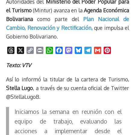
Autoridades del
Ministerio del Poder Popular para
el Turismo
(Mintur) avanza en la
Agenda Económica
Bolivariana
como parte del
Plan Nacional de
Cambio, Renovación y Rectificación,
que impulsa el
Gobierno Bolivariano.
T
X
C
P
W
F
M
B
T
G
P
h
o
r
h
a
a
l
e
m
i
r
p
i
a
c
s
u
l
a
n
Texto: VTV
e
y
n
t
e
t
e
e
i
t
Así lo informó la titular de la cartera de Turismo,
a
L
t
s
b
o
s
g
l
e
d
i
A
o
d
k
r
r
Stella Lugo
, a través de su cuenta oficial de Twitter
s
n
p
o
o
y
a
e
@StellaLugoB.
k
p
k
n
m
s
t
Iniciamos la semana en reunión con el
equipo de trabajo, evaluando las
acciones a implementar desde el