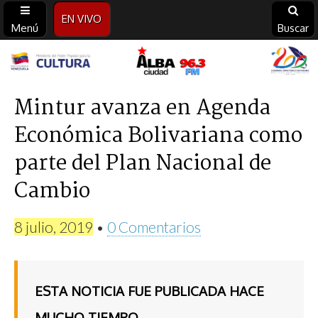
EN VIVO
Menú
Buscar
Alba
Ciudad
Mintur avanza en Agenda
Económica Bolivariana como
96.3
parte del Plan Nacional de
FM
Cambio
8 julio, 2019
•
0 Comentarios
ESTA NOTICIA FUE PUBLICADA HACE
MUCHO TIEMPO