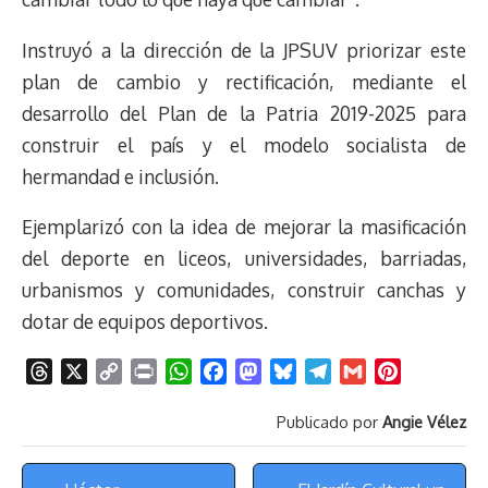
Instruyó a la dirección de la JPSUV priorizar este
plan de cambio y rectificación, mediante el
desarrollo del Plan de la Patria 2019-2025 para
construir el país y el modelo socialista de
hermandad e inclusión.
Ejemplarizó con la idea de mejorar la masificación
del deporte en liceos, universidades, barriadas,
urbanismos y comunidades, construir canchas y
dotar de equipos deportivos.
T
X
C
P
W
F
M
B
T
G
P
h
o
r
h
a
a
l
e
m
i
Publicado por
Angie Vélez
r
p
i
a
c
s
u
l
a
n
e
y
n
t
e
t
e
e
i
t
Menú
a
L
t
s
b
o
s
g
l
e