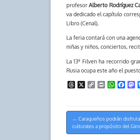
d
i
A
o
d
profesor
Alberto Rodríguez Ca
s
n
p
o
o
va dedicado el capítulo corre
k
p
k
n
Libro (Cenal).
La feria contará con una agend
niñas y niños, conciertos, reci
La 13ª Filven ha recorrido gra
Rusia ocupa este año el puesto
T
X
C
P
W
F
M
h
o
r
h
a
a
r
p
i
a
c
s
e
y
n
t
e
t
Menú
a
L
t
s
b
o
← Caraqueños podrán disfruta
de
d
i
A
o
d
culturales a propósito del Giro 
s
n
p
o
o
Navegación
k
p
k
n