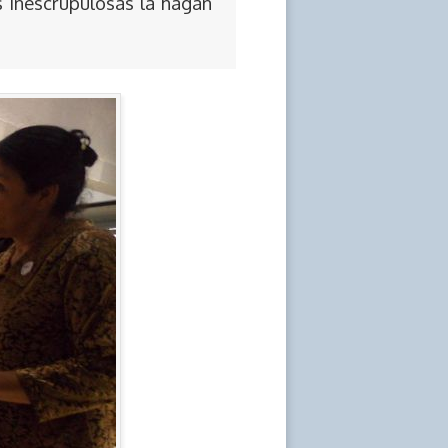
s inescrupulosas la hagan