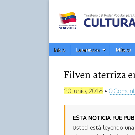
Alba
Ciudad
96.3
Menú
Skip
Inicio
La emisora
Música
principal
FM
to
content
Filven aterriza e
20 junio, 2018
•
0 Coment
ESTA NOTICIA FUE PU
Usted está leyendo una 