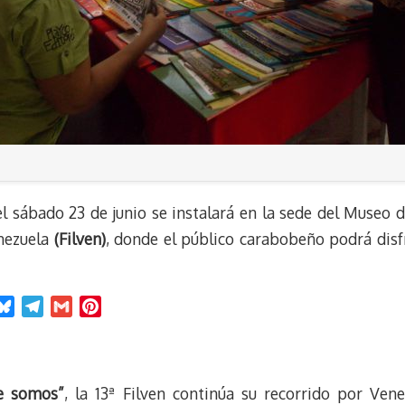
l sábado 23 de junio se instalará en la sede del Museo d
enezuela
(Filven)
, donde el público carabobeño podrá disfru
B
T
G
P
l
e
m
i
u
l
a
n
e
e
i
t
ue somos”
, la 13ª Filven continúa su recorrido por Ven
s
g
l
e