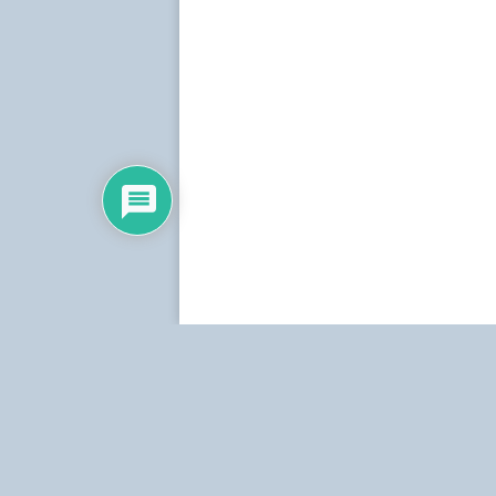
Dirección:
Centro Simón Bolívar, Torre Norte, pis
Teléfonos:
Estudio: (0212) 481.5408, 481.9861.