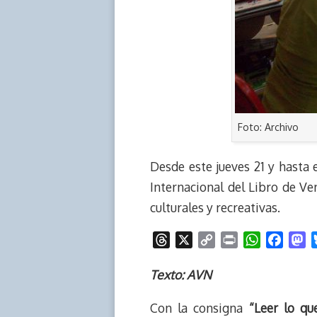
Foto: Archivo
Desde este jueves 21 y hasta e
Internacional del Libro de V
culturales y recreativas.
T
X
C
P
W
F
M
h
o
r
h
a
a
r
p
i
a
c
s
Texto: AVN
e
y
n
t
e
t
Con la consigna
“Leer lo q
a
L
t
s
b
o