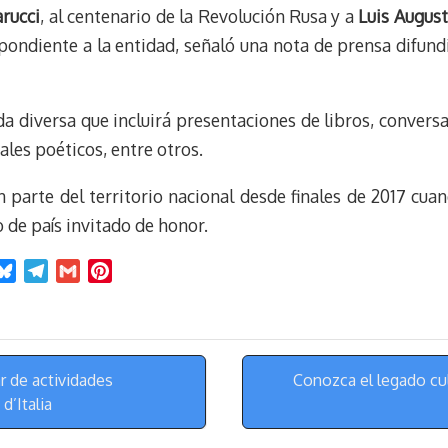
k
r
r
rucci
, al centenario de la Revolución Rusa y a
Luis Augus
y
a
e
spondiente a la entidad, señaló una nota de prensa difund
m
s
t
a diversa que incluirá presentaciones de libros, conversa
tales poéticos, entre otros.
n parte del territorio nacional desde finales de 2017 cu
 de país invitado de honor.
B
T
G
P
l
e
m
i
u
l
a
n
e
e
i
t
s
g
l
e
r de actividades
Conozca el legado cul
k
r
r
d’Italia
y
a
e
m
s