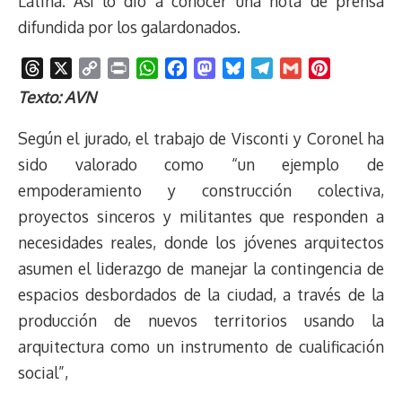
Latina. Así lo dio a conocer una nota de prensa
difundida por los galardonados.
T
X
C
P
W
F
M
B
T
G
P
h
o
r
h
a
a
l
e
m
i
Texto: AVN
r
p
i
a
c
s
u
l
a
n
e
y
n
t
e
t
e
e
i
t
Según el jurado, el trabajo de Visconti y Coronel ha
a
L
t
s
b
o
s
g
l
e
sido valorado como “un ejemplo de
d
i
A
o
d
k
r
r
empoderamiento y construcción colectiva,
s
n
p
o
o
y
a
e
proyectos sinceros y militantes que responden a
k
p
k
n
m
s
t
necesidades reales, donde los jóvenes arquitectos
asumen el liderazgo de manejar la contingencia de
espacios desbordados de la ciudad, a través de la
producción de nuevos territorios usando la
arquitectura como un instrumento de cualificación
social”,