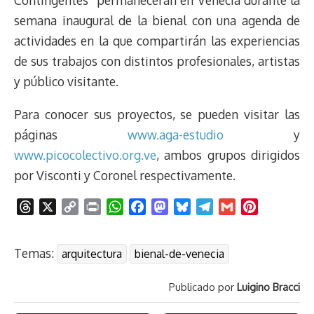
Contingentes” permanecerán en Venecia durante la
semana inaugural de la bienal con una agenda de
actividades en la que compartirán las experiencias
de sus trabajos con distintos profesionales, artistas
y público visitante.
Para conocer sus proyectos, se pueden visitar las
páginas
www.aga-estudio
y
www.picocolectivo.org.ve
, ambos grupos dirigidos
por Visconti y Coronel respectivamente.
T
X
C
P
W
F
M
B
T
G
P
h
o
r
h
a
a
l
e
m
i
r
p
i
a
c
s
u
l
a
n
Temas:
arquitectura
bienal-de-venecia
e
y
n
t
e
t
e
e
i
t
a
L
t
s
b
o
s
g
l
e
Publicado por
Luigino Bracci
d
i
A
o
d
k
r
r
s
n
p
o
o
y
a
e