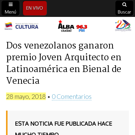
EN VIVO
Menú
Buscar
Alba
Ciudad
Dos venezolanos ganaron
premio Joven Arquitecto en
96.3
Latinoamérica en Bienal de
FM
Venecia
28 mayo, 2018
•
0 Comentarios
ESTA NOTICIA FUE PUBLICADA HACE
MUCHO TIEMPO