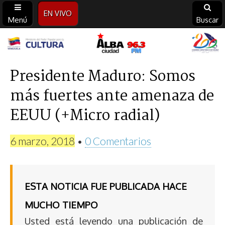
EN VIVO
Menú
Buscar
Alba
Ciudad
Presidente Maduro: Somos
más fuertes ante amenaza de
96.3
EEUU (+Micro radial)
FM
6 marzo, 2018
•
0 Comentarios
ESTA NOTICIA FUE PUBLICADA HACE
MUCHO TIEMPO
Usted está leyendo una publicación de