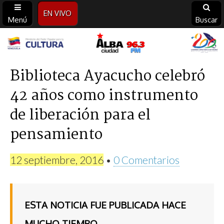
EN VIVO
Menú
Buscar
Alba
Ciudad
Biblioteca Ayacucho celebró
42 años como instrumento
96.3
de liberación para el
FM
pensamiento
12 septiembre, 2016
•
0 Comentarios
ESTA NOTICIA FUE PUBLICADA HACE
MUCHO TIEMPO