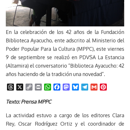
En la celebración de los 42 años de la Fundación
Biblioteca Ayacucho, ente adscrito al Ministerio del
Poder Popular Para la Cultura (MPPC), este viernes
9 de septiembre se realizó en PDVSA La Estancia
(Altamira) el conversatorio “Biblioteca Ayacucho: 42
años haciendo de la tradición una novedad”.
T
X
C
P
W
F
M
B
T
G
P
h
o
r
h
a
a
l
e
m
i
r
p
i
a
c
s
u
l
a
n
Texto: Prensa MPPC
e
y
n
t
e
t
e
e
i
t
La actividad estuvo a cargo de los editores Clara
a
L
t
s
b
o
s
g
l
e
d
i
A
o
d
k
r
r
Rey, Oscar Rodríguez Ortiz y el coordinador de
s
n
p
o
o
y
a
e