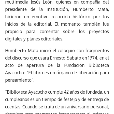
multimedia Jesús León, quienes en compañía del
k
p
k
n
m
s
presidente de la institución, Humberto Mata,
t
hicieron un emotivo recorrido histórico por los
inicios de la editorial. El momento también fue
propicio para comentar sobre los proyectos
digitales y planes editoriales.
Humberto Mata inició el coloquio con fragmentos
del discurso que usara Ernesto Sabato en 1974, en el
acto de apertura de la Fundación Biblioteca
Ayacucho: “El libro es un órgano de liberación para
pensamiento”.
“Biblioteca Ayacucho cumple 42 años de fundada, un
cumpleaños es un tiempo de festejo y de entrega de
cuentas. Cuando se trata de un aniversario personal,
descubro tres momentos importantes: el primero