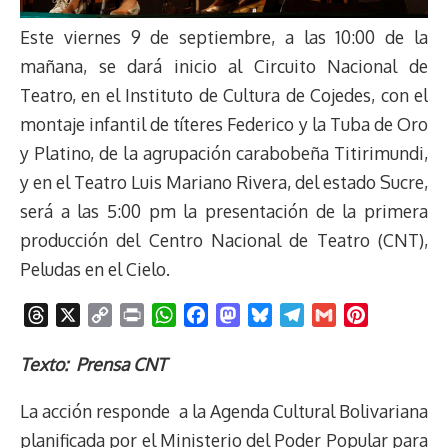
Este viernes 9 de septiembre, a las 10:00 de la
mañana, se dará inicio al Circuito Nacional de
Teatro, en el Instituto de Cultura de Cojedes, con el
montaje infantil de títeres Federico y la Tuba de Oro
y Platino, de la agrupación carabobeña Titirimundi,
y en el Teatro Luis Mariano Rivera, del estado Sucre,
será a las 5:00 pm la presentación de la primera
producción del Centro Nacional de Teatro (CNT),
Peludas en el Cielo.
T
X
C
P
W
F
M
B
T
G
P
h
o
r
h
a
a
l
e
m
i
r
p
i
a
c
s
u
l
a
n
Texto: Prensa CNT
e
y
n
t
e
t
e
e
i
t
La acción responde a la Agenda Cultural Bolivariana
a
L
t
s
b
o
s
g
l
e
d
i
A
o
d
k
r
r
planificada por el Ministerio del Poder Popular para