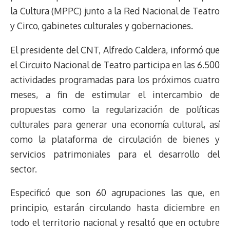
s
n
p
o
o
y
a
e
la Cultura (MPPC) junto a la Red Nacional de Teatro
k
p
k
n
m
s
y Circo, gabinetes culturales y gobernaciones.
t
El presidente del CNT, Alfredo Caldera, informó que
el Circuito Nacional de Teatro participa en las 6.500
actividades programadas para los próximos cuatro
meses, a fin de estimular el intercambio de
propuestas como la regularización de políticas
culturales para generar una economía cultural, así
como la plataforma de circulación de bienes y
servicios patrimoniales para el desarrollo del
sector.
Especificó que son 60 agrupaciones las que, en
principio, estarán circulando hasta diciembre en
todo el territorio nacional y resaltó que en octubre