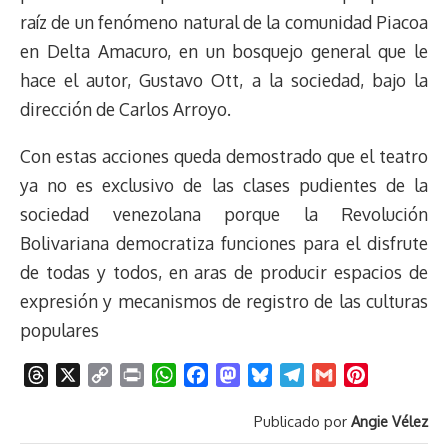
raíz de un fenómeno natural de la comunidad Piacoa
en Delta Amacuro, en un bosquejo general que le
hace el autor, Gustavo Ott, a la sociedad, bajo la
dirección de Carlos Arroyo.
Con estas acciones queda demostrado que el teatro
ya no es exclusivo de las clases pudientes de la
sociedad venezolana porque la Revolución
Bolivariana democratiza funciones para el disfrute
de todas y todos, en aras de producir espacios de
expresión y mecanismos de registro de las culturas
populares
T
X
C
P
W
F
M
B
T
G
P
h
o
r
h
a
a
l
e
m
i
Publicado por
Angie Vélez
r
p
i
a
c
s
u
l
a
n
e
y
n
t
e
t
e
e
i
t