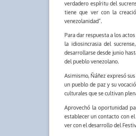
d
i
A
o
d
verdadero espíritu del sucrens
s
n
p
o
o
tiene que ver con la creació
k
p
k
n
venezolanidad”.
Para dar respuesta a los actos 
la idiosincrasia del sucrens
desarrollarse desde junio hast
del pueblo venezolano.
Asimismo, Ñáñez expresó sus sa
un pueblo de paz y su vocació
culturales que se cultivan ple
Aprovechó la oportunidad para
establecer un contacto con el 
ver con el desarrollo del Fest