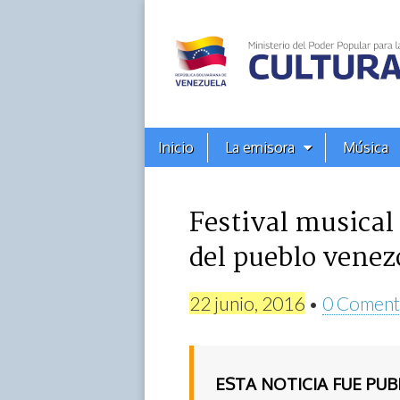
Alba
Ciudad
96.3
Menú
Skip
Inicio
La emisora
Música
principal
FM
to
content
Festival musical
del pueblo venez
22 junio, 2016
•
0 Coment
ESTA NOTICIA FUE PU