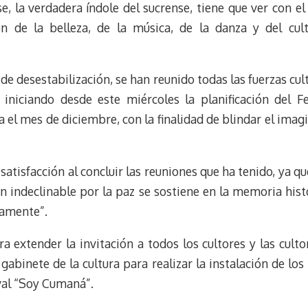
k
r
r
e, la verdadera índole del sucrense, tiene que ver con el 
y
a
e
n de la belleza, de la música, de la danza y del cult
m
s
t
de desestabilización, se han reunido todas las fuerzas cul
e, iniciando desde este miércoles la planificación del F
a el mes de diciembre, con la finalidad de blindar el imagi
tisfacción al concluir las reuniones que ha tenido, ya que
n indeclinable por la paz se sostiene en la memoria hist
namente”.
 extender la invitación a todos los cultores y las cult
gabinete de la cultura para realizar la instalación de l
ival “Soy Cumaná”.