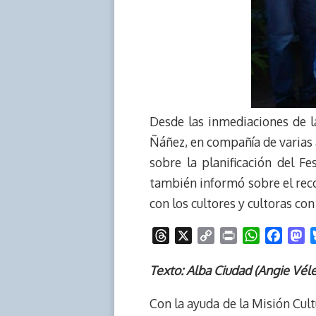
Desde las inmediaciones de l
Ñáñez, en compañía de varias 
sobre la planificación del F
también informó sobre el recor
con los cultores y cultoras con
T
X
C
P
W
F
M
h
o
r
h
a
a
r
p
i
a
c
s
Texto: Alba Ciudad (Angie Véle
e
y
n
t
e
t
Con la ayuda de la Misión Cul
a
L
t
s
b
o