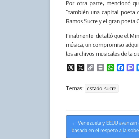
Por otra parte, mencionó qu
“también una capital poeta 
Ramos Sucre y el gran poeta 
Finalmente, detalló que el Min
música, un compromiso adquir
los archivos musicales de la 
T
X
C
P
W
F
M
h
o
r
h
a
a
r
p
i
a
c
s
Temas:
estado-sucre
e
y
n
t
e
t
a
L
t
s
b
o
d
i
A
o
d
s
n
p
o
o
Menú
k
p
k
n
← Venezuela y EEUU avanzan e
de
basada en el respeto a la sobe
Navegación