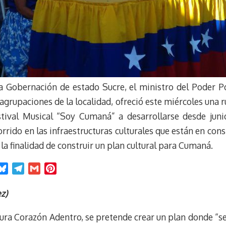
a Gobernación de estado Sucre, el ministro del Poder Po
agrupaciones de la localidad, ofreció este miércoles una
estival Musical “Soy Cumaná” a desarrollarse desde jun
rido en las infraestructuras culturales que están en con
 la finalidad de construir un plan cultural para Cumaná.
B
T
G
P
l
e
m
i
u
l
a
n
z)
e
e
i
t
tura Corazón Adentro, se pretende crear un plan donde “s
s
g
l
e