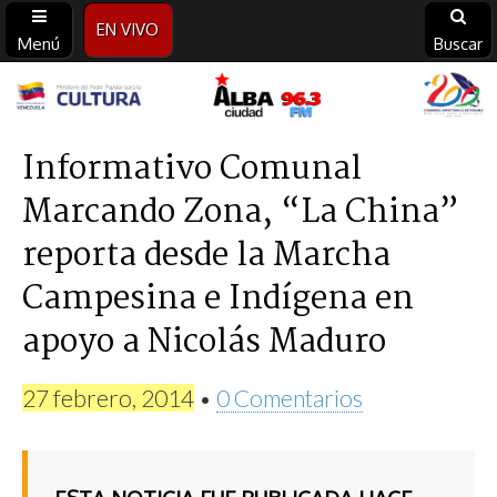
EN VIVO
Menú
Buscar
Alba
Ciudad
Informativo Comunal
Marcando Zona, “La China”
96.3
reporta desde la Marcha
FM
Campesina e Indígena en
apoyo a Nicolás Maduro
27 febrero, 2014
•
0 Comentarios