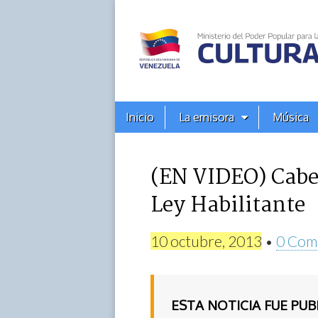
Alba
Ciudad
96.3
Menú
Skip
Inicio
La emisora
Música
principal
FM
to
content
(EN VIDEO) Cabel
Ley Habilitante
10 octubre, 2013
•
0 Com
ESTA NOTICIA FUE PU