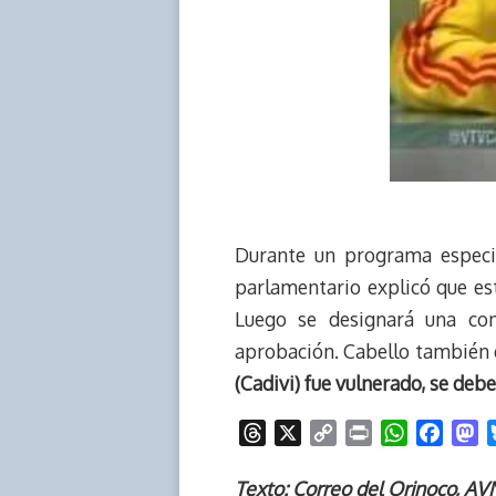
Durante un programa especia
parlamentario explicó que este
Luego se designará una com
aprobación. Cabello también
(Cadivi) fue vulnerado, se de
T
X
C
P
W
F
M
h
o
r
h
a
a
r
p
i
a
c
s
Texto: Correo del Orinoco, AV