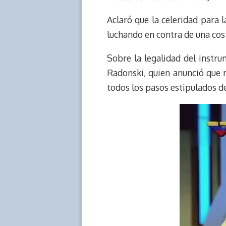
e
y
n
t
e
t
Aclaró que la celeridad para l
a
L
t
s
b
o
d
i
A
o
d
luchando en contra de una cost
s
n
p
o
o
k
p
k
n
Sobre la legalidad del instr
Radonski, quien anunció que 
todos los pasos estipulados den