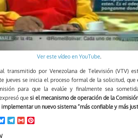
Ver este vídeo en YouTube
.
l transmitido por Venezolana de Televisión (VTV) est
 jueves se inicia el proceso formal de la solicitud, que 
isión para que la evalúe y finalmente sea sometid
 expresó que
si el mecanismo de operación de la Comisión
be implementar un nuevo sistema “más confiable y más jus
B
T
G
P
l
e
m
i
u
l
a
n
N