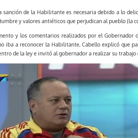
e
e
i
t
a sanción de la Habilitante es necesaria debido a lo del
s
g
l
e
k
r
r
umbre y valores antiéticos que perjudican al pueblo (la c
y
a
e
m
s
umento y los comentarios realizados por el Gobernador 
t
no iba a reconocer la Habilitante, Cabello explicó que p
tro de la ley e invitó al gobernador a realizar su trabajo