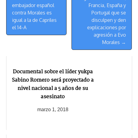
Navegación
embajador español
Francia, España y
contra Morales es
Portugal que se
igual a la de Capriles
disculpen y den
el 14-A
explicaciones por
agresión a Evo
Morales →
Documental sobre el líder yukpa
Sabino Romero será proyectado a
nivel nacional a 5 años de su
asesinato
marzo 1, 2018