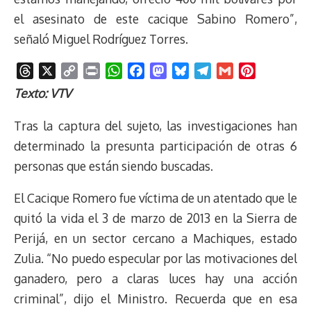
el asesinato de este cacique Sabino Romero”,
señaló Miguel Rodríguez Torres.
T
X
C
P
W
F
M
B
T
G
P
h
o
r
h
a
a
l
e
m
i
Texto: VTV
r
p
i
a
c
s
u
l
a
n
e
y
n
t
e
t
e
e
i
t
Tras la captura del sujeto, las investigaciones han
a
L
t
s
b
o
s
g
l
e
determinado la presunta participación de otras 6
d
i
A
o
d
k
r
r
personas que están siendo buscadas.
s
n
p
o
o
y
a
e
k
p
k
n
m
s
El Cacique Romero fue víctima de un atentado que le
t
quitó la vida el 3 de marzo de 2013 en la Sierra de
Perijá, en un sector cercano a Machiques, estado
Zulia. “No puedo especular por las motivaciones del
ganadero, pero a claras luces hay una acción
criminal”, dijo el Ministro. Recuerda que en esa