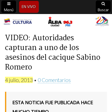
EN VIVO
Menú
Buscar
Alba
Ciudad
VIDEO: Autoridades
capturan a uno de los
96.3
asesinos del cacique Sabino
FM
Romero
4 julio, 2013
•
0 Comentarios
ESTA NOTICIA FUE PUBLICADA HACE
MUCHO TIEMPO