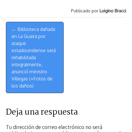
Publicado por
Luigino Bracci
Menú
← Biblioteca dañada
de
en La Guaira por
Navegación
ataque
estadounidense será
rehabilitada
integralmente,
anunció ministro
Villegas (+Fotos de
los daños)
Deja una respuesta
Tu dirección de correo electrónico no será