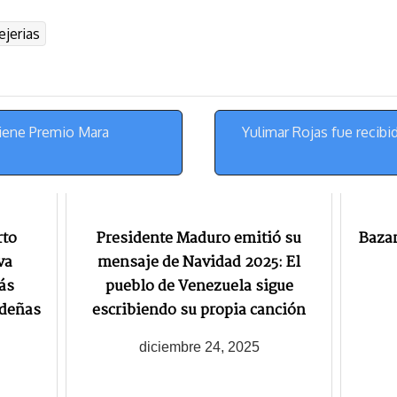
u
l
a
n
ejerias
e
e
i
t
s
g
l
e
k
r
r
y
a
e
m
s
tiene Premio Mara
Yulimar Rojas fue recibi
t
rto
Presidente Maduro emitió su
Bazar
va
mensaje de Navidad 2025: El
ás
pueblo de Venezuela sigue
ideñas
escribiendo su propia canción
diciembre 24, 2025