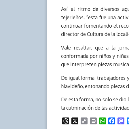
Así, al ritmo de diversos ag
tejerieños, “esta fue una acti
continuar fomentando el reco
director de Cultura de la locali
Vale resaltar, que a la jor
conformada por niños y niñas 
que interpreten piezas musica
De igual forma, trabajadores 
Navideño, entonando piezas des
De esta forma, no solo se dio 
la culminación de las activida
T
X
C
P
W
F
M
h
o
r
h
a
a