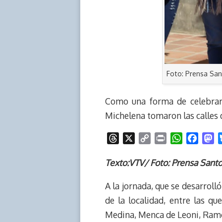
Foto: Prensa Sa
Como una forma de celebrar 
Michelena tomaron las calles 
T
X
C
P
W
F
M
h
o
r
h
a
a
r
p
i
a
c
s
Texto:VTV/ Foto: Prensa Sant
e
y
n
t
e
t
A la jornada, que se desarroll
a
L
t
s
b
o
d
i
A
o
d
de la localidad, entre las q
s
n
p
o
o
Medina, Menca de Leoni, Ramón
k
p
k
n