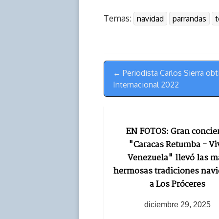
r
p
i
a
c
s
Temas:
navidad
parrandas
t
e
y
n
t
e
t
a
L
t
s
b
o
d
i
A
o
d
s
n
p
o
o
Menú
k
p
k
n
← Periodista Carlos Sierra ob
de
Internacional 2022
Navegación
EN FOTOS: Gran concie
"Caracas Retumba - Vi
Venezuela" llevó las m
hermosas tradiciones nav
a Los Próceres
diciembre 29, 2025