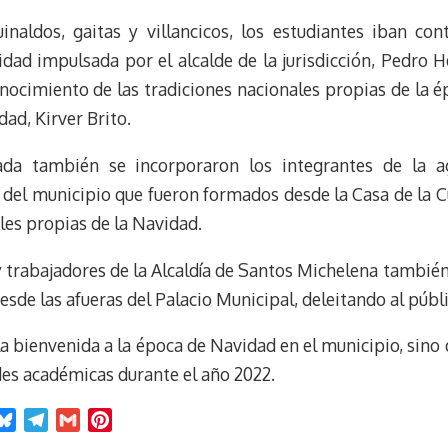
t
uinaldos, gaitas y villancicos, los estudiantes iban con
vidad impulsada por el alcalde de la jurisdicción, Pedro
nocimiento de las tradiciones nacionales propias de la 
dad, Kirver Brito.
nada también se incorporaron los integrantes de la a
del municipio que fueron formados desde la Casa de la Cu
les propias de la Navidad.
y trabajadores de la Alcaldía de Santos Michelena tambié
de las afueras del Palacio Municipal, deleitando al públi
la bienvenida a la época de Navidad en el municipio, sino
des académicas durante el año 2022.
B
T
G
P
l
e
m
i