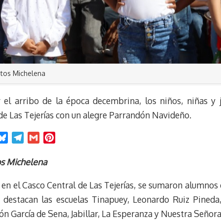
ntos Michelena
el arribo de la época decembrina, los niños, niñas y 
de Las Tejerías con un alegre Parrandón Navideño.
B
T
G
P
l
e
m
i
u
l
a
n
os Michelena
e
e
i
t
ó en el Casco Central de Las Tejerías, se sumaron alumnos 
s
g
l
e
k
r
r
ue destacan las escuelas Tinapuey, Leonardo Ruiz Pineda,
y
a
e
 García de Sena, Jabillar, La Esperanza y Nuestra Señor
m
s