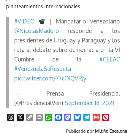
planteamientos internacionales.
#VIDEO
| Mandatario venezolano
@NicolasMaduro
responde a los
presidentes de Uruguay y Paraguay y los
reta al debate sobre democracia en la VI
Cumbre de la
#CELAC
#VenezuelaSeRespeta
pic.twitter.com/77cOIQVRJy
— Prensa Presidencial
(@PresidencialVen)
September 18, 2021
T
X
C
P
W
F
M
B
T
G
P
h
o
r
h
a
a
l
e
m
i
Publicado por
Miltiño Escalona
r
p
i
a
c
s
u
l
a
n