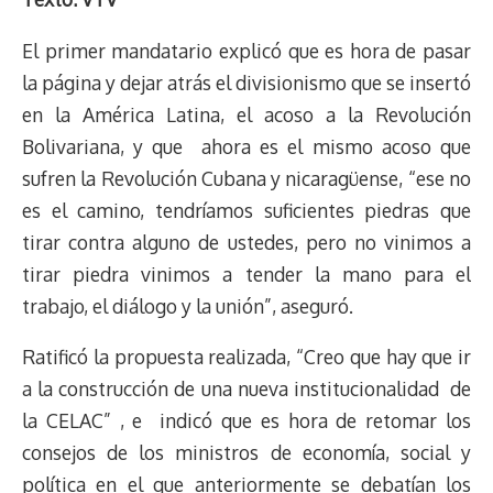
e
y
n
t
e
t
e
e
i
t
El primer mandatario explicó que es hora de pasar
a
L
t
s
b
o
s
g
l
e
d
i
A
o
d
k
r
r
la página y dejar atrás el divisionismo que se insertó
s
n
p
o
o
y
a
e
en la América Latina, el acoso a la Revolución
k
p
k
n
m
s
Bolivariana, y que ahora es el mismo acoso que
t
sufren la Revolución Cubana y nicaragüense, “ese no
es el camino, tendríamos suficientes piedras que
tirar contra alguno de ustedes, pero no vinimos a
tirar piedra vinimos a tender la mano para el
trabajo, el diálogo y la unión”, aseguró.
Ratificó la propuesta realizada, “Creo que hay que ir
a la construcción de una nueva institucionalidad de
la CELAC” , e indicó que es hora de retomar los
consejos de los ministros de economía, social y
política en el que anteriormente se debatían los