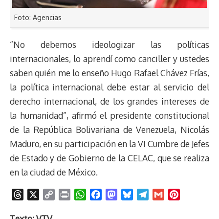
Foto: Agencias
“No debemos ideologizar las políticas
internacionales, lo aprendí como canciller y ustedes
saben quién me lo enseño Hugo Rafael Chávez Frías,
la política internacional debe estar al servicio del
derecho internacional, de los grandes intereses de
la humanidad”, afirmó el presidente constitucional
de la República Bolivariana de Venezuela, Nicolás
Maduro, en su participación en la VI Cumbre de Jefes
de Estado y de Gobierno de la CELAC, que se realiza
en la ciudad de México.
T
X
C
P
W
F
M
B
T
G
P
h
o
r
h
a
a
l
e
m
i
r
p
i
a
c
s
u
l
a
n
Texto: VTV