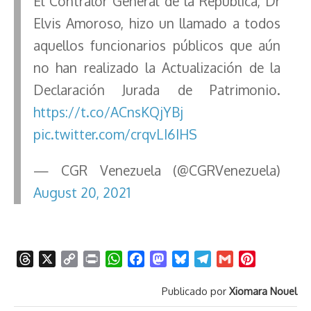
El Contralor General de la República, Dr
Elvis Amoroso, hizo un llamado a todos
aquellos funcionarios públicos que aún
no han realizado la Actualización de la
Declaración Jurada de Patrimonio.
https://t.co/ACnsKQjYBj
pic.twitter.com/crqvLI6IHS
— CGR Venezuela (@CGRVenezuela)
August 20, 2021
T
X
C
P
W
F
M
B
T
G
P
h
o
r
h
a
a
l
e
m
i
Publicado por
Xiomara Nouel
r
p
i
a
c
s
u
l
a
n
e
y
n
t
e
t
e
e
i
t