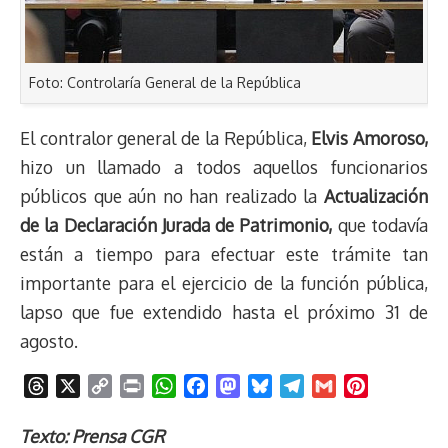
Foto: Controlaría General de la República
El contralor general de la República,
Elvis Amoroso,
hizo un llamado a todos aquellos funcionarios
públicos que aún no han realizado la
Actualización
de la Declaración Jurada de Patrimonio,
que todavía
están a tiempo para efectuar este trámite tan
importante para el ejercicio de la función pública,
lapso que fue extendido hasta el próximo 31 de
agosto.
T
X
C
P
W
F
M
B
T
G
P
h
o
r
h
a
a
l
e
m
i
r
p
i
a
c
s
u
l
a
n
Texto: Prensa CGR