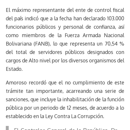
e
y
n
t
e
t
e
e
i
t
El máximo representante del ente de control fiscal
a
L
t
s
b
o
s
g
l
e
d
i
A
o
d
k
r
r
del país indicó que a la fecha han declarado 103.000
s
n
p
o
o
y
a
e
funcionarios públicos y personal de confianza, así
k
p
k
n
m
s
como miembros de la Fuerza Armada Nacional
t
Bolivariana (FANB), lo que representa un 70,54 %
del total de servidores públicos designados con
cargos de Alto nivel por los diversos organismos del
Estado.
Amoroso recordó que el no cumplimiento de este
trámite tan importante, acarreando una serie de
sanciones, que incluye la inhabilitación de la función
pública por un periodo de 12 meses, de acuerdo a lo
establecido en la Ley Contra La Corrupción.