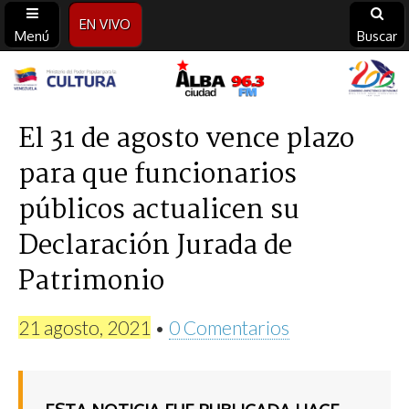
EN VIVO
Menú
Buscar
Alba
Ciudad
El 31 de agosto vence plazo
para que funcionarios
96.3
públicos actualicen su
FM
Declaración Jurada de
Patrimonio
21 agosto, 2021
•
0 Comentarios