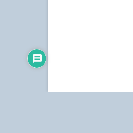
Dirección:
Centro Simón Bolívar, Torre Norte, pis
Teléfonos:
Estudio: (0212) 481.5408, 481.9861.