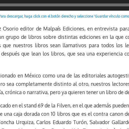
y
a
e
m
s
Para descargar, haga click con el botón derecho y seleccione 'Guardar vínculo como
t
uz Osorio editor de Malpaís Ediciones, en entrevista pa
n grupo de libros sobre distintas ediciones en la que co
 que nuestros libros sean llamativos para todos los l
y después que lean los libros, que sea una experiencia 
cionado en México como una de las editoriales autogesti
ro sea completamente distinto al otro, nuestros lectores
ía, crónica o narrativa, pero ya quieren tener un libro de de
icado en el stand 69 de la Filven, en el que además puede
e una caja dorada con 10 libros que es el contra canon d
ncha Urquiza, Carlos Eduardo Turón, Salvador Gallardo