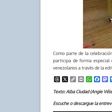
Como parte de la celebración
participa de forma especial 
venezolanos a través de la edi
T
X
C
P
W
F
M
h
o
r
h
a
a
r
p
i
a
c
s
Texto: Alba Ciudad (Angie Véle
e
y
n
t
e
t
Escuche o descargue la entrev
a
L
t
s
b
o
d
i
A
o
d