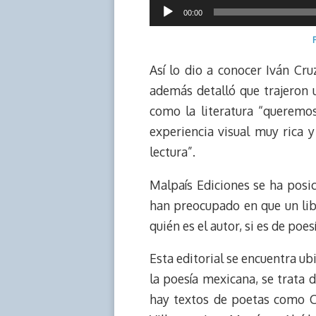
Reproductor
s
n
p
o
o
00:00
k
p
k
n
de
audio
Así lo dio a conocer Iván Cr
además detalló que trajeron u
como la literatura “queremos
experiencia visual muy rica 
lectura”.
Malpaís Ediciones se ha posi
han preocupado en que un lib
quién es el autor, si es de poes
Esta editorial se encuentra ub
la poesía mexicana, se trata d
hay textos de poetas como Co