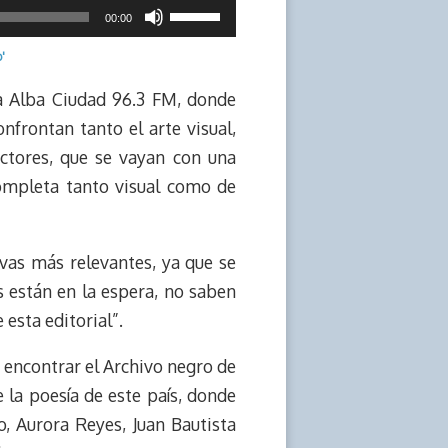
Utiliza
00:00
las
'
teclas
de
ra Alba Ciudad 96.3 FM, donde
flecha
nfrontan tanto el arte visual,
arriba/abajo
ectores, que se vayan con una
para
completa tanto visual como de
aumentar
o
vas más relevantes, ya que se
disminuir
 están en la espera, no saben
el
 esta editorial”.
volumen.
n encontrar el Archivo negro de
e la poesía de este país, donde
, Aurora Reyes, Juan Bautista