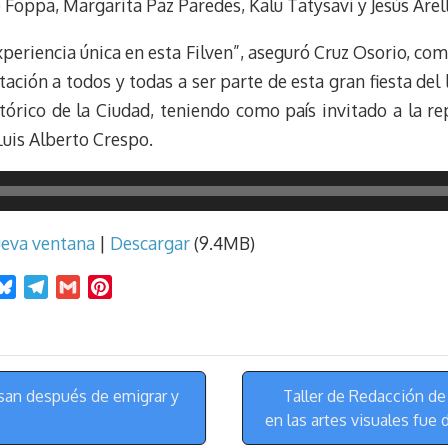
de Foppa, Margarita Paz Paredes, Kalu Tatysavi y Jesús Arel
periencia única en esta Filven”, aseguró Cruz Osorio, co
ación a todos y todas a ser parte de esta gran fiesta del l
tórico de la Ciudad, teniendo como país invitado a la r
Luis Alberto Crespo.
ueva ventana
|
Descargar
(9.4MB)
B
T
G
P
l
e
m
i
u
l
a
n
e
e
i
t
s
g
l
e
san después de emigrar y
Taller de Redacción de
k
r
r
en las artes visuales fue 
y
a
e