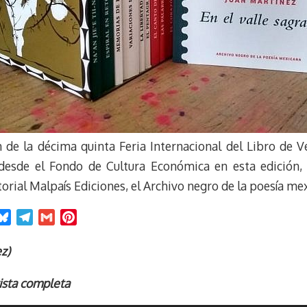
 de la décima quinta Feria Internacional del Libro de Ve
desde el Fondo de Cultura Económica en esta edición, 
torial Malpaís Ediciones, el Archivo negro de la poesía me
B
T
G
P
l
e
m
i
u
l
a
n
z)
e
e
i
t
ista completa
s
g
l
e
k
r
r