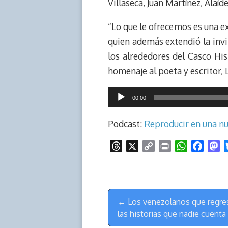
Villaseca, Juan Martínez, Alaí
“Lo que le ofrecemos es una ex
quien además extendió la invit
los alrededores del Casco His
homenaje al poeta y escritor, 
Reproductor
00:00
de
audio
Podcast:
Reproducir en una n
T
X
C
P
W
F
M
h
o
r
h
a
a
r
p
i
a
c
s
e
y
n
t
e
t
Menú
a
L
t
s
b
o
← Los venezolanos que regre
de
d
i
A
o
d
las historias que nadie cuenta
s
n
p
o
o
Navegación