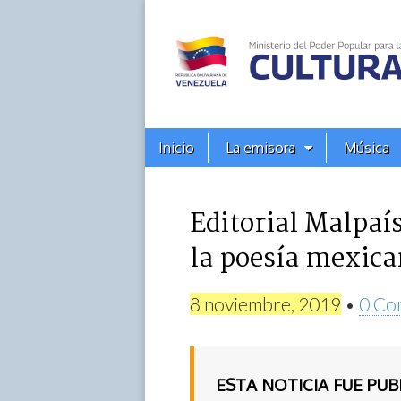
Alba
Ciudad
96.3
Menú
Skip
Inicio
La emisora
Música
principal
FM
to
content
Editorial Malpaís
la poesía mexic
8 noviembre, 2019
•
0 Co
ESTA NOTICIA FUE PU