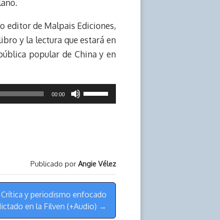
lano.
mo editor de Malpais Ediciones,
ibro y la lectura que estará en
epública popular de China y en
Utiliza
00:00
las
teclas
de
flecha
arriba/abajo
Publicado por
Angie Vélez
para
aumentar
 Crítica y periodismo enfocado
o
dictado en la Filven (+Audio) →
disminuir