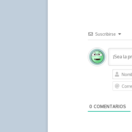
k
p
k
n
Suscribirse
0
COMENTARIOS