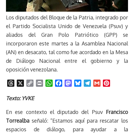
Los diputados del Bloque de la Patria, integrado por
el Partido Socialista Unido de Venezuela (Psuv) y
aliados del Gran Polo Patriótico (GPP) se
incorporaron este martes a la Asamblea Nacional
(AN) en desacato, tal como fue acordado en la Mesa
de Diálogo Nacional entre el gobierno y la
oposición venezolana.
T
X
C
P
W
F
M
B
T
G
P
h
o
r
h
a
a
l
e
m
i
r
p
i
a
c
s
u
l
a
n
Texto: YVKE
e
y
n
t
e
t
e
e
i
t
En ese contexto el diputado del Psuv
Francisco
a
L
t
s
b
o
s
g
l
e
d
i
A
o
d
k
r
r
Torrealba
señaló: “Estamos aquí para rescatar los
s
n
p
o
o
y
a
e
espacios de diálogo, para ayudar a la
k
p
k
n
m
s