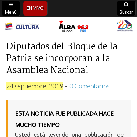
EN VIVO
Menú
Buscar
Alba
Ciudad
Diputados del Bloque de la
Patria se incorporan a la
96.3
Asamblea Nacional
FM
24 septiembre, 2019
•
0 Comentarios
ESTA NOTICIA FUE PUBLICADA HACE
MUCHO TIEMPO
Usted está leyendo una publicación de