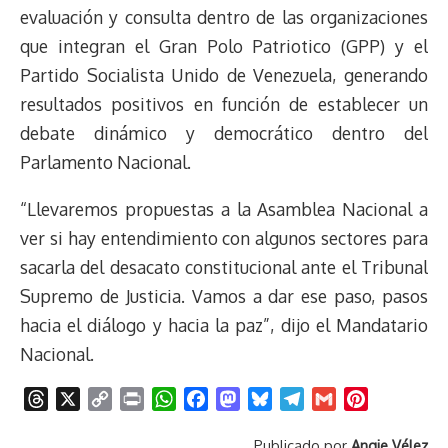
evaluación y consulta dentro de las organizaciones
que integran el Gran Polo Patriotico (GPP) y el
Partido Socialista Unido de Venezuela, generando
resultados positivos en función de establecer un
debate dinámico y democrático dentro del
Parlamento Nacional.
“Llevaremos propuestas a la Asamblea Nacional a
ver si hay entendimiento con algunos sectores para
sacarla del desacato constitucional ante el Tribunal
Supremo de Justicia. Vamos a dar ese paso, pasos
hacia el diálogo y hacia la paz”, dijo el Mandatario
Nacional.
T
X
C
P
W
F
M
B
T
G
P
h
o
r
h
a
a
l
e
m
i
Publicado por
Angie Vélez
r
p
i
a
c
s
u
l
a
n