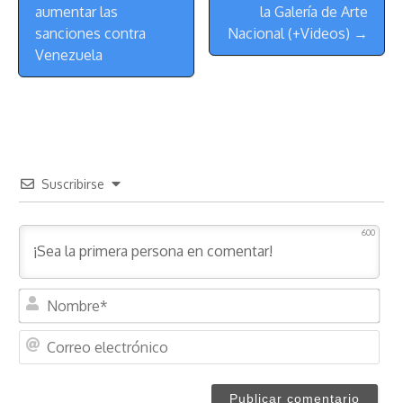
t
aumentar las
la Galería de Arte
sanciones contra
Nacional (+Videos) →
Venezuela
Suscribirse
600
N
o
m
C
b
o
r
r
e
r