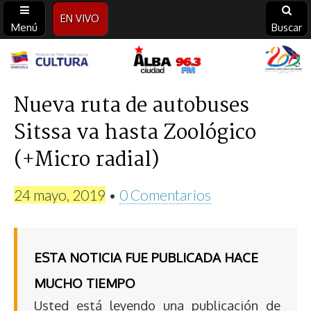
EN VIVO
Menú
Buscar
Alba
Ciudad
Nueva ruta de autobuses
Sitssa va hasta Zoológico
96.3
(+Micro radial)
FM
24 mayo, 2019
•
0 Comentarios
ESTA NOTICIA FUE PUBLICADA HACE
MUCHO TIEMPO
Usted está leyendo una publicación de