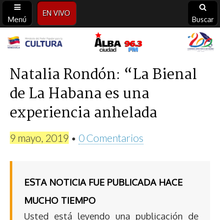
EN VIVO
Menú
Buscar
Alba
Ciudad
Natalia Rondón: “La Bienal
de La Habana es una
96.3
experiencia anhelada
FM
9 mayo, 2019
•
0 Comentarios
ESTA NOTICIA FUE PUBLICADA HACE
MUCHO TIEMPO
Usted está leyendo una publicación de