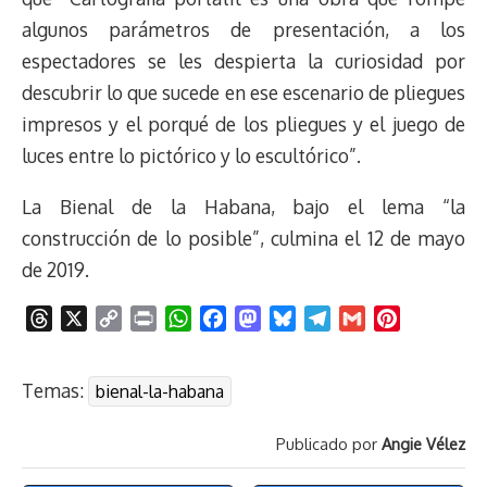
algunos parámetros de presentación, a los
espectadores se les despierta la curiosidad por
descubrir lo que sucede en ese escenario de pliegues
impresos y el porqué de los pliegues y el juego de
luces entre lo pictórico y lo escultórico”.
La Bienal de la Habana, bajo el lema “la
construcción de lo posible”, culmina el 12 de mayo
de 2019.
T
X
C
P
W
F
M
B
T
G
P
h
o
r
h
a
a
l
e
m
i
r
p
i
a
c
s
u
l
a
n
Temas:
bienal-la-habana
e
y
n
t
e
t
e
e
i
t
a
L
t
s
b
o
s
g
l
e
Publicado por
Angie Vélez
d
i
A
o
d
k
r
r
s
n
p
o
o
y
a
e