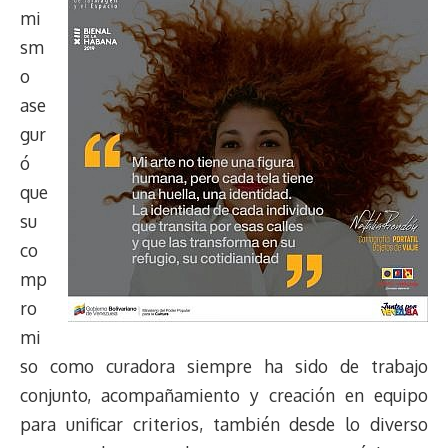
mi
sm
o
ase
gur
ó
que
su
co
mp
ro
mi
so como curadora siempre ha sido de trabajo
conjunto, acompañamiento y creación en equipo
para unificar criterios, también desde lo diverso