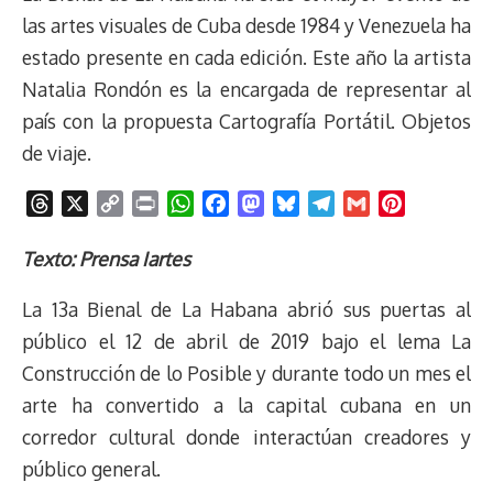
las artes visuales de Cuba desde 1984 y Venezuela ha
estado presente en cada edición. Este año la artista
Natalia Rondón es la encargada de representar al
país con la propuesta Cartografía Portátil. Objetos
de viaje.
T
X
C
P
W
F
M
B
T
G
P
h
o
r
h
a
a
l
e
m
i
r
p
i
a
c
s
u
l
a
n
Texto: Prensa Iartes
e
y
n
t
e
t
e
e
i
t
La 13a Bienal de La Habana abrió sus puertas al
a
L
t
s
b
o
s
g
l
e
d
i
A
o
d
k
r
r
público el 12 de abril de 2019 bajo el lema La
s
n
p
o
o
y
a
e
Construcción de lo Posible y durante todo un mes el
k
p
k
n
m
s
arte ha convertido a la capital cubana en un
t
corredor cultural donde interactúan creadores y
público general.