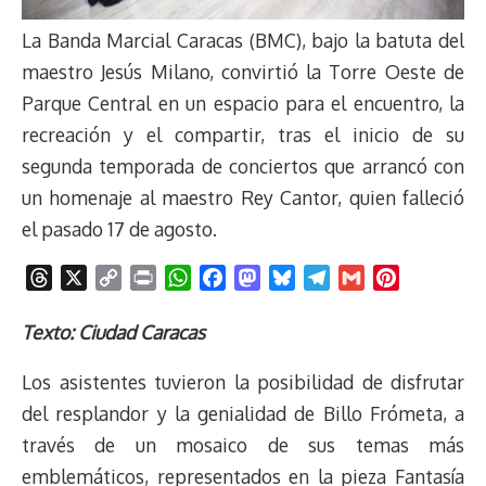
La Banda Marcial Caracas (BMC), bajo la batuta del
maestro Jesús Milano, convirtió la Torre Oeste de
Parque Central en un espacio para el encuentro, la
recreación y el compartir, tras el inicio de su
segunda temporada de conciertos que arrancó con
un homenaje al maestro Rey Cantor, quien falleció
el pasado 17 de agosto.
T
X
C
P
W
F
M
B
T
G
P
h
o
r
h
a
a
l
e
m
i
r
p
i
a
c
s
u
l
a
n
Texto: Ciudad Caracas
e
y
n
t
e
t
e
e
i
t
Los asistentes tuvieron la posibilidad de disfrutar
a
L
t
s
b
o
s
g
l
e
d
i
A
o
d
k
r
r
del resplandor y la genialidad de Billo Frómeta, a
s
n
p
o
o
y
a
e
través de un mosaico de sus temas más
k
p
k
n
m
s
emblemáticos, representados en la pieza Fantasía