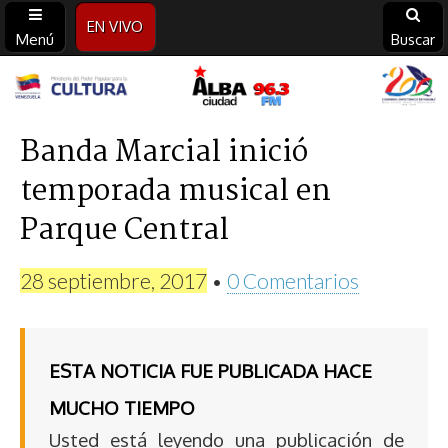
EN VIVO
Menú
Buscar
Alba
Ciudad
Banda Marcial inició
temporada musical en
96.3
Parque Central
FM
28 septiembre, 2017
•
0 Comentarios
ESTA NOTICIA FUE PUBLICADA HACE
MUCHO TIEMPO
Usted está leyendo una publicación de