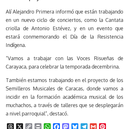
Alí Alejandro Primera informó que están trabajando
en un nuevo ciclo de conciertos, como la Cantata
criolla de Antonio Estévez, y en un evento que
estará conmemorando el Día de la Resistencia
Indígena.
“Vamos a trabajar con las Voces Risueñas de
Carayaca, para celebrar la temporada decembrina.
También estamos trabajando en el proyecto de los
Semilleros Musicales de Caracas, donde vamos a
incidir en la formación académica musical de los
muchachos, a través de talleres que se desplegarán
a nivel parroquial”, destacó.
T
X
C
P
W
F
M
B
T
G
P