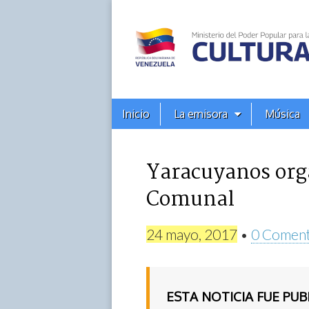
Alba
Ciudad
96.3
Menú
Skip
Inicio
La emisora
Música
principal
FM
to
content
Yaracuyanos org
Comunal
24 mayo, 2017
•
0 Coment
ESTA NOTICIA FUE PU