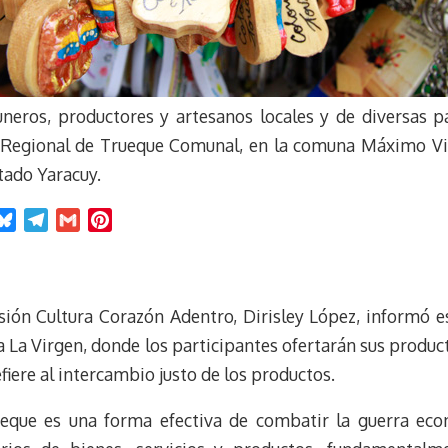
neros, productores y artesanos locales y de diversas pa
ro Regional de Trueque Comunal, en la comuna Máximo Vi
stado Yaracuy.
B
T
G
P
l
e
m
i
u
l
a
n
e
e
i
t
sión Cultura Corazón Adentro, Dirisley López, informó es
s
g
l
e
k
r
r
ia La Virgen, donde los participantes ofertarán sus produ
y
a
e
efiere al intercambio justo de los productos.
m
s
t
rueque es una forma efectiva de combatir la guerra eco