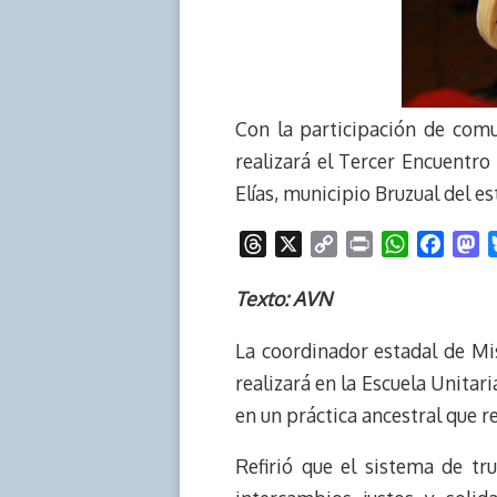
Con la participación de comu
realizará el Tercer Encuent
Elías, municipio Bruzual del e
T
X
C
P
W
F
M
h
o
r
h
a
a
r
p
i
a
c
s
Texto: AVN
e
y
n
t
e
t
La coordinador estadal de Mi
a
L
t
s
b
o
d
i
A
o
d
realizará en la Escuela Unitar
s
n
p
o
o
en un práctica ancestral que r
k
p
k
n
Refirió que el sistema de t