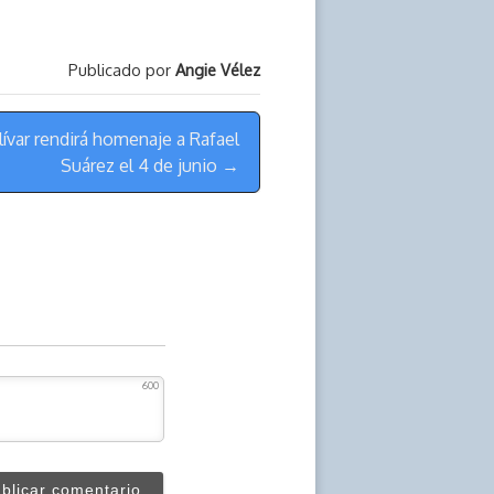
Publicado por
Angie Vélez
ívar rendirá homenaje a Rafael
Suárez el 4 de junio →
600