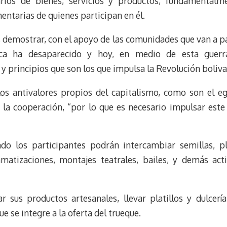
arios de bienes, servicios y productos, fundamentalm
mentarias de quienes participan en él.
s demostrar, con el apoyo de las comunidades que van a pa
unca ha desaparecido y hoy, en medio de esta guerr
 y principios que son los que impulsa la Revolución boliva
 los antivalores propios del capitalismo, como son el eg
y la cooperación, “por lo que es necesario impulsar este 
do los participantes podrán intercambiar semillas, plá
amatizaciones, montajes teatrales, bailes, y demás act
sus productos artesanales, llevar platillos y dulcería 
e se integre a la oferta del trueque.