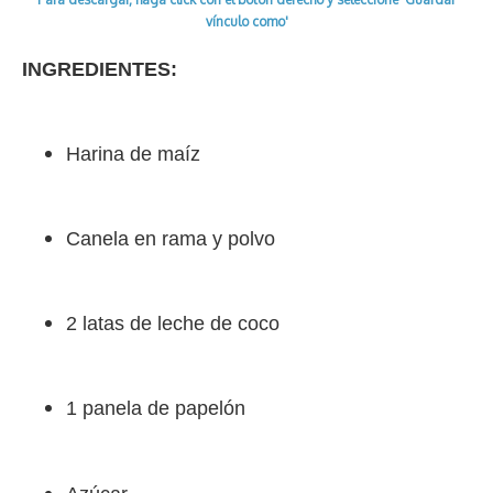
s
n
p
o
o
y
a
e
audio
vínculo como'
k
p
k
n
m
s
t
INGREDIENTES:
Harina de maíz
Canela en rama y polvo
2 latas de leche de coco
1 panela de papelón