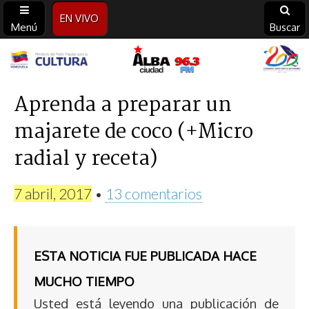
EN VIVO
Menú
Buscar
Alba
Ciudad
Aprenda a preparar un
majarete de coco (+Micro
96.3
radial y receta)
FM
7 abril, 2017
•
13 comentarios
ESTA NOTICIA FUE PUBLICADA HACE
MUCHO TIEMPO
Usted está leyendo una publicación de