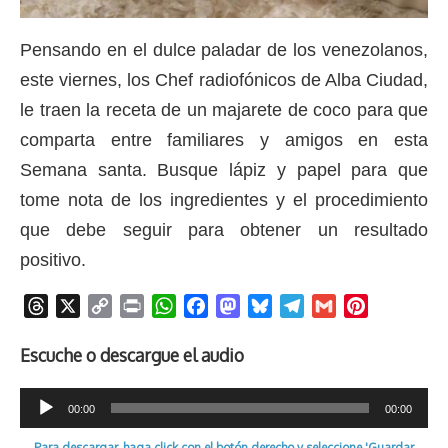
Pensando en el dulce paladar de los venezolanos,
este viernes
, los Chef radiofónicos de Alba Ciudad,
le traen la receta de un majarete de coco para que
comparta entre familiares y amigos en esta
Semana santa. Busque lápiz y papel para que
tome nota de los ingredientes y el procedimiento
que debe seguir para obtener un resultado
positivo.
T
X
C
P
W
F
M
B
T
G
P
h
o
r
h
a
a
l
e
m
i
r
p
i
a
c
s
u
l
a
n
Escuche o descargue el audio
e
y
n
t
e
t
e
e
i
t
Reproductor
a
L
t
s
b
o
s
g
l
e
00:00
00:00
d
i
A
o
d
k
r
r
de
Para descargar, haga click con el botón derecho y seleccione 'Guardar