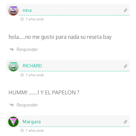
nina
7 años atrás
hola…..no me gusto para nada su reseta bay
Responder
RICHARD
7 años atrás
HUMM! …….1 Y EL PAPELON ?
Responder
Margara
7 años atrás