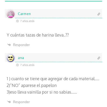
l
e
c
Carmen
t
7 años atrás
r
ó
Y cuántas tazas de harina lleva..??
n
i
Responder
c
o
ana
7 años atrás
1 ) cuanto se tiene que agregar de cada material…..
2)”NO” aparese el papelon
3)eso lleva vainilla por si no sabias……
Responder