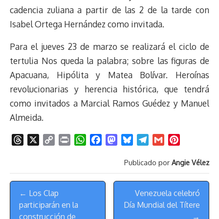
cadencia zuliana a partir de las 2 de la tarde con
Isabel Ortega Hernández como invitada.
Para el jueves 23 de marzo se realizará el ciclo de
tertulia Nos queda la palabra; sobre las figuras de
Apacuana, Hipólita y Matea Bolívar. Heroínas
revolucionarias y herencia histórica, que tendrá
como invitados a Marcial Ramos Guédez y Manuel
Almeida.
T
X
C
P
W
F
M
B
T
G
P
h
o
r
h
a
a
l
e
m
i
Publicado por
Angie Vélez
r
p
i
a
c
s
u
l
a
n
e
y
n
t
e
t
e
e
i
t
Menú
a
L
t
s
b
o
s
g
l
e
← Los Clap
Venezuela celebró
de
d
i
A
o
d
k
r
r
participarán en la
Día Mundial del Títere
s
n
p
o
o
y
a
e
Navegación
construcción de
→