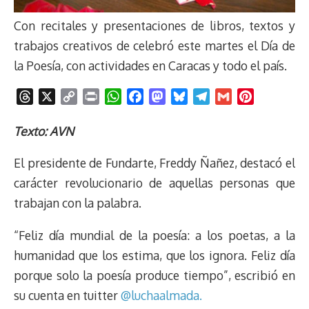
Con recitales y presentaciones de libros, textos y
trabajos creativos de celebró este martes el Día de
la Poesía, con actividades en Caracas y todo el país.
T
X
C
P
W
F
M
B
T
G
P
h
o
r
h
a
a
l
e
m
i
r
p
i
a
c
s
u
l
a
n
Texto: AVN
e
y
n
t
e
t
e
e
i
t
El presidente de Fundarte, Freddy Ñañez, destacó el
a
L
t
s
b
o
s
g
l
e
d
i
A
o
d
k
r
r
carácter revolucionario de aquellas personas que
s
n
p
o
o
y
a
e
trabajan con la palabra.
k
p
k
n
m
s
t
“Feliz día mundial de la poesía: a los poetas, a la
humanidad que los estima, que los ignora. Feliz día
porque solo la poesía produce tiempo”, escribió en
su cuenta en tuitter
@luchaalmada.