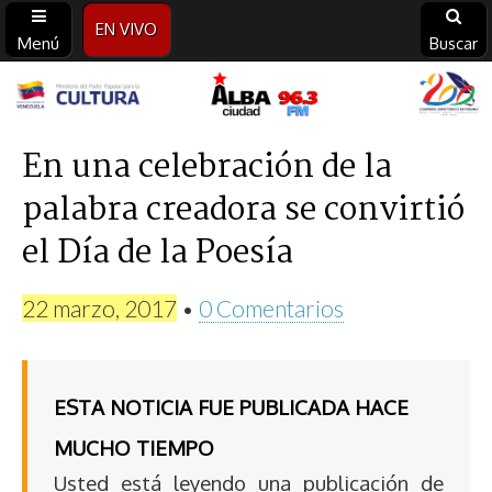
EN VIVO
Menú
Buscar
Alba
Ciudad
En una celebración de la
palabra creadora se convirtió
96.3
el Día de la Poesía
FM
22 marzo, 2017
•
0 Comentarios
ESTA NOTICIA FUE PUBLICADA HACE
MUCHO TIEMPO
Usted está leyendo una publicación de