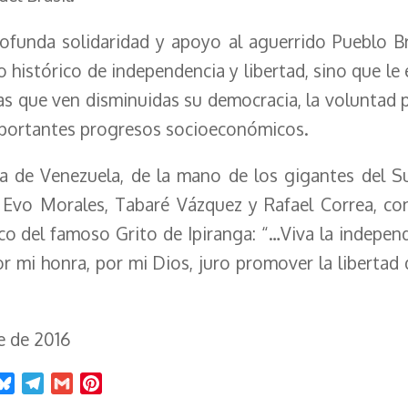
rofunda solidaridad y apoyo al aguerrido Pueblo Bra
histórico de independencia y libertad, sino que le 
as que ven disminuidas su democracia, la voluntad p
importantes progresos socioeconómicos.
na de Venezuela, de la mano de los gigantes del S
, Evo Morales, Tabaré Vázquez y Rafael Correa, co
co del famoso Grito de Ipiranga: “…Viva la independ
or mi honra, por mi Dios, juro promover la libertad 
e de 2016
B
T
G
P
l
e
m
i