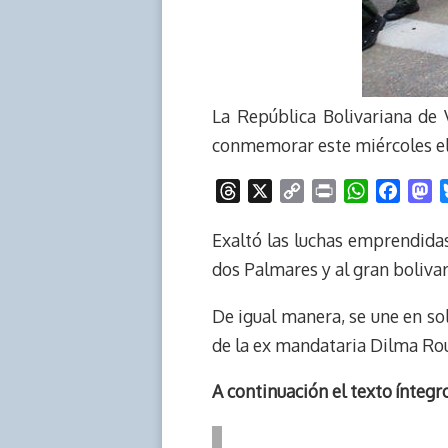
La República Bolivariana de V
conmemorar este miércoles el 
T
X
C
P
W
F
M
h
o
r
h
a
a
r
p
i
a
c
s
Exaltó las luchas emprendidas
e
y
n
t
e
t
dos Palmares y al gran boliva
a
L
t
s
b
o
d
i
A
o
d
De igual manera, se une en sol
s
n
p
o
o
de la ex mandataria Dilma Rou
k
p
k
n
A continuación el texto íntegr