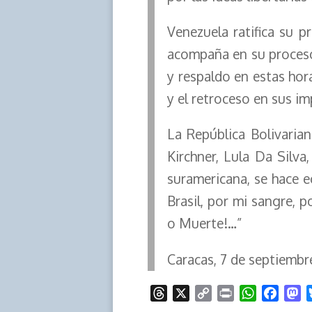
Venezuela ratifica su p
acompaña en su proceso 
y respaldo en estas hor
y el retroceso en sus 
La República Bolivaria
Kirchner, Lula Da Silva
suramericana, se hace e
Brasil, por mi sangre, p
o Muerte!…”
Caracas, 7 de septiembr
T
X
C
P
W
F
M
h
o
r
h
a
a