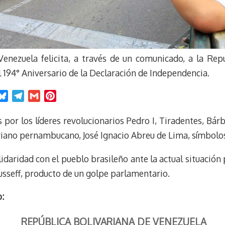
enezuela felicita, a través de un comunicado, a la Repú
194° Aniversario de la Declaración de Independencia.
B
T
G
P
l
e
m
i
u
l
a
n
 por los líderes revolucionarios Pedro I, Tiradentes, Bár
e
e
i
t
riano pernambucano, José Ignacio Abreu de Lima, símbolos 
s
g
l
e
k
r
r
idaridad con el pueblo brasileño ante la actual situación p
y
a
e
sseff, producto de un golpe parlamentario.
m
s
t
o:
REPÚBLICA BOLIVARIANA DE VENEZUELA