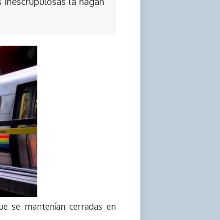
s inescrupulosas la hagan
ue se mantenían cerradas en