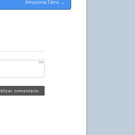
Amazonia Films →
600