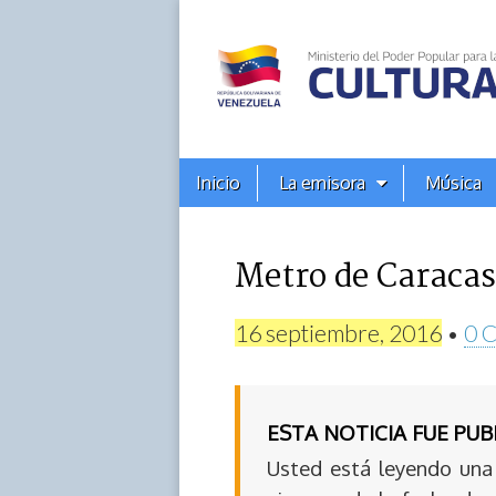
Alba
Ciudad
96.3
Menú
Skip
Inicio
La emisora
Música
principal
FM
to
content
Metro de Caracas
16 septiembre, 2016
•
0 
ESTA NOTICIA FUE PU
Usted está leyendo una 