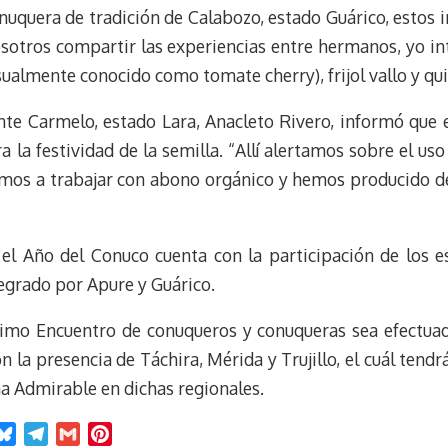
onuquera de tradición de Calabozo, estado Guárico, estos
otros compartir las experiencias entre hermanos, yo int
sualmente conocido como tomate cherry), frijol vallo y qu
nte Carmelo, estado Lara, Anacleto Rivero, informó que 
a la festividad de la semilla. “Allí alertamos sobre el uso
mos a trabajar con abono orgánico y hemos producido d
el Año del Conuco cuenta con la participación de los es
tegrado por Apure y Guárico.
ximo Encuentro de conuqueros y conuqueras sea efectuad
la presencia de Táchira, Mérida y Trujillo, el cuál tend
ña Admirable en dichas regionales.
B
T
G
P