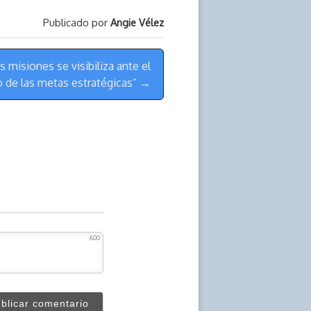
Publicado por
Angie Vélez
s misiones se visibiliza ante el
 de las metas estratégicas” →
600