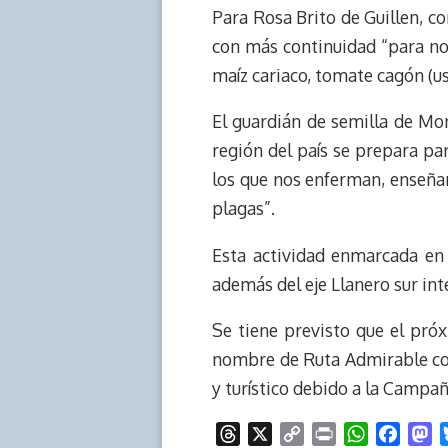
Para Rosa Brito de Guillen, c
con más continuidad “para nos
maíz cariaco, tomate cagón (u
El guardián de semilla de Mo
región del país se prepara par
los que nos enferman, enseña
plagas”.
Esta actividad enmarcada en 
además del eje Llanero sur in
Se tiene previsto que el pró
nombre de Ruta Admirable con 
y turístico debido a la Campa
T
X
C
P
W
F
M