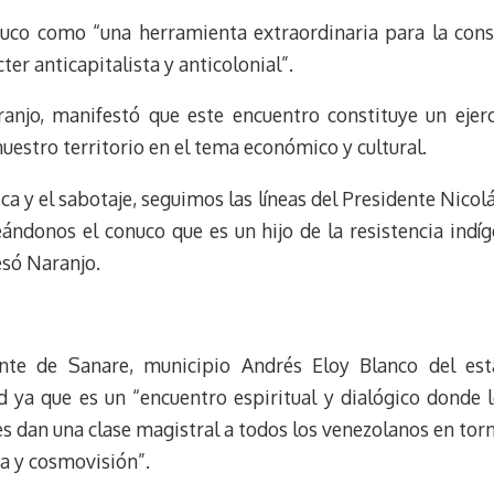
t
nuco como “una herramienta extraordinaria para la cons
cter anticapitalista y anticolonial”.
ranjo, manifestó que este encuentro constituye un ejerc
uestro territorio en el tema económico y cultural.
a y el sabotaje, seguimos las líneas del Presidente Nicol
ándonos el conuco que es un hijo de la resistencia indí
esó Naranjo.
ente de Sanare, municipio Andrés Eloy Blanco del est
d ya que es un “encuentro espiritual y dialógico donde
 dan una clase magistral a todos los venezolanos en torn
ra y cosmovisión”.