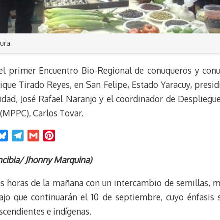
tura
o el primer Encuentro Bio-Regional de conuqueros y con
ue Tirado Reyes, en San Felipe, Estado Yaracuy, presidi
idad, José Rafael Naranjo y el coordinador de Despliegue 
 (MPPC), Carlos Tovar.
B
T
G
P
l
e
m
i
u
l
a
n
ncibia/ Jhonny Marquina)
e
e
i
t
as horas de la mañana con un intercambio de semillas, mi
s
g
l
e
k
r
r
ajo que continuarán el 10 de septiembre, cuyo énfasis s
y
a
e
cendientes e indígenas.
m
s