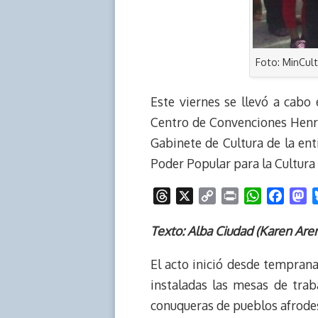
Foto: MinCul
Este viernes se llevó a cab
Centro de Convenciones Henriq
Gabinete de Cultura de la ent
Poder Popular para la Cultura
T
X
C
P
W
F
M
h
o
r
h
a
a
r
p
i
a
c
s
Texto: Alba Ciudad (Karen Are
e
y
n
t
e
t
El acto inició desde tempran
a
L
t
s
b
o
d
i
A
o
d
instaladas las mesas de trab
s
n
p
o
o
conuqueras de pueblos afrodes
k
p
k
n