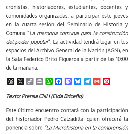
cronistas, historiadores, estudiantes, docentes y
comunidades organizadas, a participar este jueves
en la cuarta sesión del Seminario de Historia y
Comuna “
La memoria comunal para la construcción
del poder popular
”. La actividad tendrá lugar en los
espacios del Archivo General de la Nación (AGN), en
la Sala Federico Brito Figueroa a partir de las 10:00
de la mañana.
T
X
C
P
W
F
M
B
T
G
P
h
o
r
h
a
a
l
e
m
i
r
p
i
a
c
s
u
l
a
n
Texto: Prensa CNH (Elda Briceño)
e
y
n
t
e
t
e
e
i
t
Este último encuentro contará con la participación
a
L
t
s
b
o
s
g
l
e
d
i
A
o
d
k
r
r
del historiador Pedro Calzadilla, quien ofrecerá la
s
n
p
o
o
y
a
e
ponencia sobre
“La Microhistoria en la comprensión
k
p
k
n
m
s