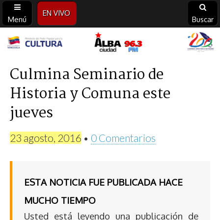
EN VIVO
Menú
Buscar
Alba
Ciudad
Culmina Seminario de
Historia y Comuna este
96.3
jueves
FM
23 agosto, 2016
•
0 Comentarios
ESTA NOTICIA FUE PUBLICADA HACE
MUCHO TIEMPO
Usted está leyendo una publicación de