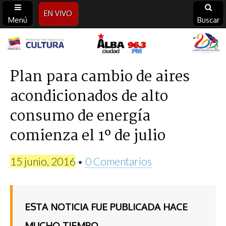
EN VIVO
Menú
Buscar
Alba
Ciudad
Plan para cambio de aires
acondicionados de alto
96.3
consumo de energía
FM
comienza el 1º de julio
15 junio, 2016
•
0 Comentarios
ESTA NOTICIA FUE PUBLICADA HACE
MUCHO TIEMPO