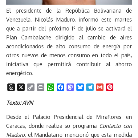
El presidente de la República Bolivariana de
Venezuela, Nicolás Maduro, informó este martes
que a partir del próximo 1º de julio se activará el
Plan Cambalache dirigido al cambio de aires
acondicionados de alto consumo de energía por
otros nuevos de menos consumo en todo el país,
iniciativa que permitirá contribuir al ahorro
energético.
T
X
C
P
W
F
M
B
T
G
P
h
o
r
h
a
a
l
e
m
i
r
p
i
a
c
s
u
l
a
n
Texto: AVN
e
y
n
t
e
t
e
e
i
t
Desde el Palacio Presidencial de Miraflores, en
a
L
t
s
b
o
s
g
l
e
d
i
A
o
d
k
r
r
Caracas, donde realiza su programa
Contacto con
s
n
p
o
o
y
a
e
Maduro
, el Mandatario mencionó que esta medida