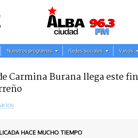
Nuestros programas
Redes Sociales
Varios
de Carmina Burana llega este fi
rreño
arios
BLICADA HACE MUCHO TIEMPO