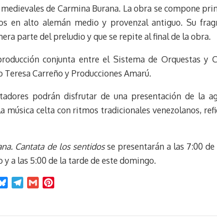
 medievales de Carmina Burana. La obra se compone princ
os en alto alemán medio y provenzal antiguo. Su fra
era parte del preludio y que se repite al final de la obra.
roducción conjunta entre el Sistema de Orquestas y Cor
ro Teresa Carreño y Producciones Amarú.
ectadores podrán disfrutar de una presentación de la a
a música celta con ritmos tradicionales venezolanos, ref
na. Cantata de los sentidos
se presentarán a las 7:00 de 
o y a las 5:00 de la tarde de este domingo.
B
T
G
P
l
e
m
i
u
l
a
n