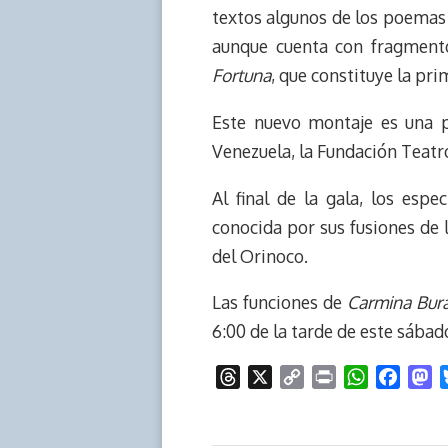
textos algunos de los poemas
aunque cuenta con fragment
Fortuna
, que constituye la prim
Este nuevo montaje es una p
Venezuela, la Fundación Teat
Al final de la gala, los esp
conocida por sus fusiones de l
del Orinoco.
Las funciones de
Carmina Bura
6:00 de la tarde de este sábad
T
X
C
P
W
F
M
h
o
r
h
a
a
r
p
i
a
c
s