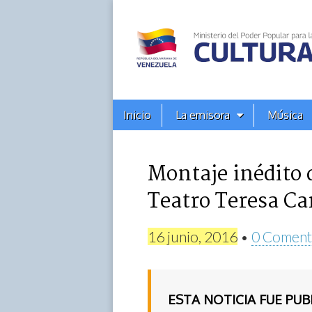
Alba
Ciudad
96.3
Menú
Skip
Inicio
La emisora
Música
principal
FM
to
content
Montaje inédito 
Teatro Teresa Ca
16 junio, 2016
•
0 Coment
ESTA NOTICIA FUE PU