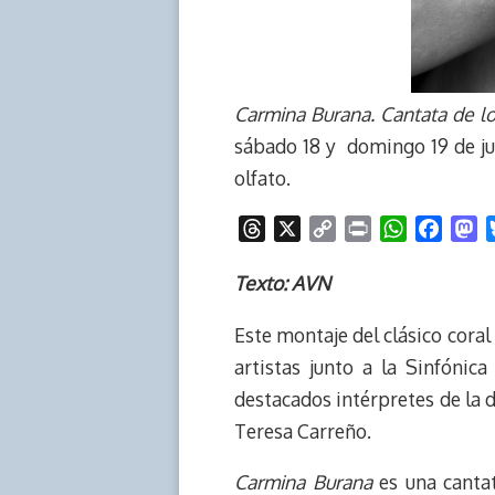
Carmina Burana. Cantata de lo
sábado 18 y domingo 19 de juni
olfato.
T
X
C
P
W
F
M
h
o
r
h
a
a
r
p
i
a
c
s
Texto: AVN
e
y
n
t
e
t
Este montaje del clásico coral
a
L
t
s
b
o
d
i
A
o
d
artistas junto a la Sinfónic
s
n
p
o
o
destacados intérpretes de la d
k
p
k
n
Teresa Carreño.
Carmina Burana
es una canta