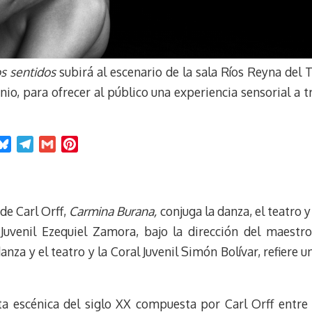
s sentidos
subirá al escenario de la sala Ríos Reyna del 
o, para ofrecer al público una experiencia sensorial a tr
B
T
G
P
l
e
m
i
u
l
a
n
e
e
i
t
 de Carl Orff,
Carmina Burana,
conjuga la danza, el teatro y
s
g
l
e
k
r
r
a Juvenil Ezequiel Zamora, bajo la dirección del maestr
y
a
e
anza y el teatro y la Coral Juvenil Simón Bolívar, refiere 
m
s
t
ta escénica del siglo XX compuesta por Carl Orff entre 