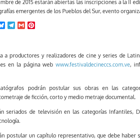
mbre de 2015 estarán abiertas las inscripciones a la II ed
rafías emergentes de los Pueblos del Sur, evento organiza
B
T
G
P
l
e
m
i
u
l
a
n
e
e
i
t
a a productores y realizadores de cine y series de Lati
s
g
l
e
k
r
r
ones en la página web
www.festivaldecineccs.com.ve
, i
y
a
e
m
s
t
atógrafos podrán postular sus obras en las categoría
ometraje de ficción, corto y medio metraje documental.
 seriados de televisión en las categorías Infantiles,
cnología.
rán postular un capítulo representativo, que debe haber