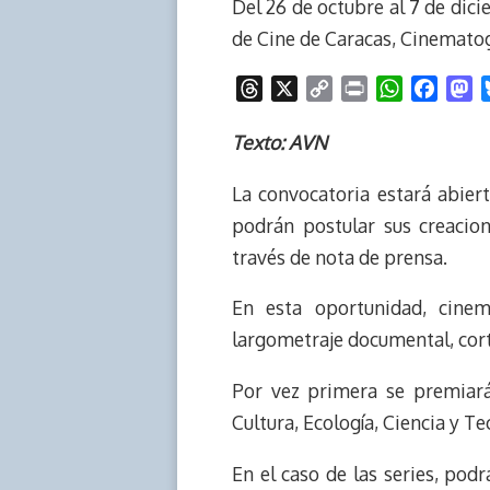
Del 26 de octubre al 7 de dicie
de Cine de Caracas, Cinematog
T
X
C
P
W
F
M
h
o
r
h
a
a
r
p
i
a
c
s
Texto: AVN
e
y
n
t
e
t
La convocatoria estará abiert
a
L
t
s
b
o
d
i
A
o
d
podrán postular sus creaci
s
n
p
o
o
través de nota de prensa.
k
p
k
n
En esta oportunidad, cinem
largometraje documental, cort
Por vez primera se premiarán
Cultura, Ecología, Ciencia y Te
En el caso de las series, pod