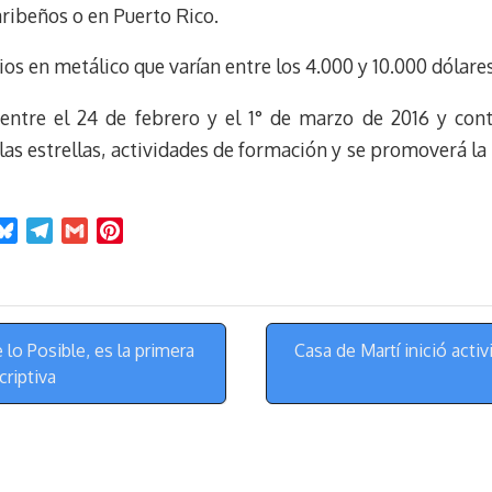
caribeños o en Puerto Rico.
s en metálico que varían entre los 4.000 y 10.000 dólares
o entre el 24 de febrero y el 1° de marzo de 2016 y con
 las estrellas, actividades de formación y se promoverá 
B
T
G
P
l
e
m
i
u
l
a
n
e
e
i
t
s
g
l
e
 lo Posible, es la primera
Casa de Martí inició acti
k
r
r
criptiva
y
a
e
m
s
t