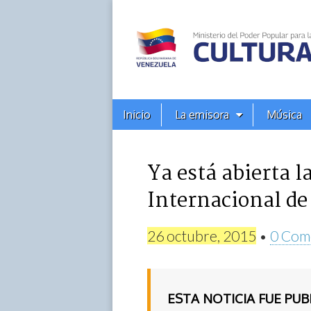
Alba
Ciudad
96.3
Menú
Skip
Inicio
La emisora
Música
principal
FM
to
content
Ya está abierta la
Internacional de
26 octubre, 2015
•
0 Com
ESTA NOTICIA FUE PU