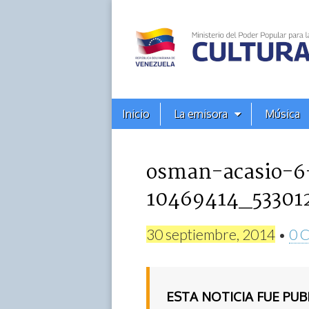
Alba
Ciudad
96.3
Menú
Skip
Inicio
La emisora
Música
principal
FM
to
content
osman-acasio-6
10469414_53301
30 septiembre, 2014
•
0 
ESTA NOTICIA FUE PU