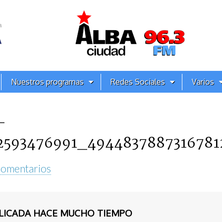
Nuestros programas
Redes Sociales
Varios
-
2593476991_494483788731678
Comentarios
BLICADA HACE MUCHO TIEMPO