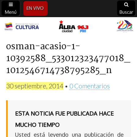
EN VIVO
Menú
Buscar
Alba
Ciudad
osman-acasio-1-
10392588_533012323477018_
96.3
1012546714738795285_n
FM
30 septiembre, 2014
•
0 Comentarios
ESTA NOTICIA FUE PUBLICADA HACE
MUCHO TIEMPO
Usted está leyendo una publicación de