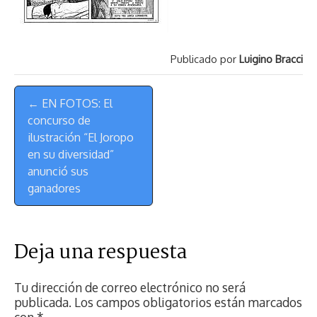
Publicado por
Luigino Bracci
Menú
← EN FOTOS: El
de
concurso de
Navegación
ilustración “El Joropo
en su diversidad”
anunció sus
ganadores
Deja una respuesta
Tu dirección de correo electrónico no será
publicada.
Los campos obligatorios están marcados