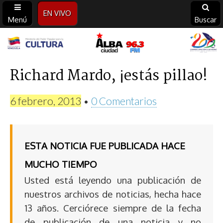
EN VIVO
Menú
Buscar
Alba
Ciudad
Richard Mardo, ¡estás pillao!
96.3
6 febrero, 2013
•
0 Comentarios
FM
ESTA NOTICIA FUE PUBLICADA HACE
MUCHO TIEMPO
Usted está leyendo una publicación de
nuestros archivos de noticias, hecha hace
13 años. Cerciórece siempre de la fecha
de publicación de una noticia y no