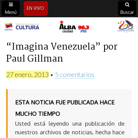
EN VIVO
Menú
Buscar
Alba
Ciudad
“Imagina Venezuela” por
Paul Gillman
96.3
FM
27 enero, 2013
•
5 comentarios
ESTA NOTICIA FUE PUBLICADA HACE
MUCHO TIEMPO
Usted está leyendo una publicación de
nuestros archivos de noticias, hecha hace