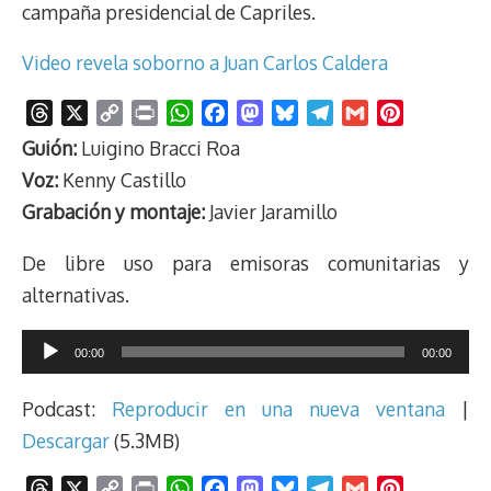
campaña presidencial de Capriles.
Video revela soborno a Juan Carlos Caldera
T
X
C
P
W
F
M
B
T
G
P
h
o
r
h
a
a
l
e
m
i
Guión:
Luigino Bracci Roa
r
p
i
a
c
s
u
l
a
n
Voz:
Kenny Castillo
e
y
n
t
e
t
e
e
i
t
Grabación y montaje:
Javier Jaramillo
a
L
t
s
b
o
s
g
l
e
d
i
A
o
d
k
r
r
De libre uso para emisoras comunitarias y
s
n
p
o
o
y
a
e
alternativas.
k
p
k
n
m
s
t
Reproductor
00:00
00:00
de
audio
Podcast:
Reproducir en una nueva ventana
|
Descargar
(5.3MB)
T
X
C
P
W
F
M
B
T
G
P