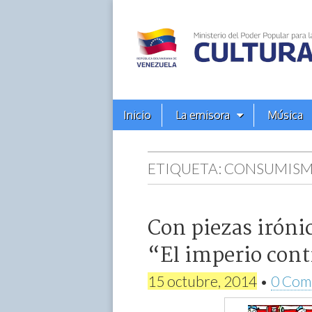
Alba
Ciudad
96.3
Menú
Skip
Inicio
La emisora
Música
principal
FM
to
content
ETIQUETA:
CONSUMIS
Con piezas iróni
“El imperio cont
15 octubre, 2014
•
0 Com