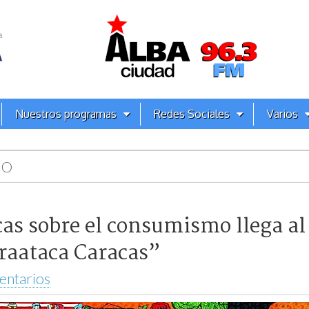
Nuestros programas
Redes Sociales
Varios
MO
cas sobre el consumismo llega a
raataca Caracas”
entarios