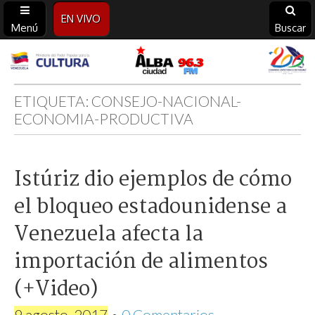
EN VIVO
Menú
Buscar
Alba
Ciudad
ETIQUETA:
CONSEJO-NACIONAL-
ECONOMIA-PRODUCTIVA
96.3
FM
Istúriz dio ejemplos de cómo
el bloqueo estadounidense a
Venezuela afecta la
importación de alimentos
(+Video)
9 agosto, 2017
•
0 Comentarios