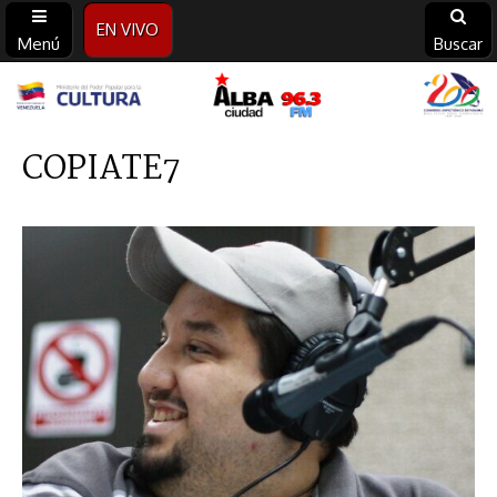
EN VIVO
Menú
Buscar
Alba
Ciudad
COPIATE7
96.3
FM