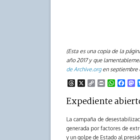
(Esta es una copia de la págin
año 2017 y que lamentablement
de Archive.org
en septiembre 
T
X
C
P
W
F
M
h
o
r
h
a
a
Expediente abiert
r
p
i
a
c
s
e
y
n
t
e
t
a
L
t
s
b
o
La campaña de desestabilizac
d
i
A
o
d
generada por factores de extr
s
n
p
o
o
k
p
k
n
y un golpe de Estado al presi