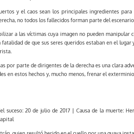
t
ertos y el caos sean los principales ingredientes para
erecha, no todos los fallecidos forman parte del escenario
bilizar a las víctimas cuya imagen no pueden manipular co
la fatalidad de que sus seres queridos estaban en el luga
rista.
s por parte de dirigentes de la derecha es una clara adv
es en estos hechos y, mucho menos, frenar el exterminio
el suceso: 20 de julio de 2017 | Causa de la muerte: Her
Capital
ltrán, quien resultó herido en el cuello por una guaya ins