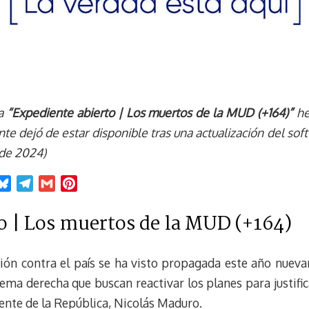
a
“Expediente abierto | Los muertos de la MUD (+164)”
he
e dejó de estar disponible tras una actualización del sof
de 2024)
B
T
G
P
l
e
m
i
o | Los muertos de la MUD (+164)
u
l
a
n
e
e
i
t
s
g
l
e
ión contra el país se ha visto propagada este año nuevam
k
r
r
ema derecha que buscan reactivar los planes para justific
y
a
e
m
s
dente de la República, Nicolás Maduro.