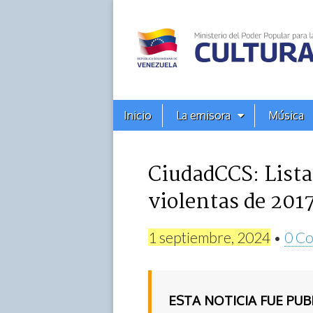
Alba
Ciudad
96.3
Menú
Skip
Inicio
La emisora
Música
principal
FM
to
content
CiudadCCS: Lista
violentas de 201
1 septiembre, 2024
•
0 Co
ESTA NOTICIA FUE PU