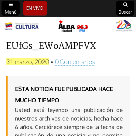
EN VIVO
Menú
Buscar
Alba
Ciudad
EUfGs_EWoAMPFVX
96.3
31 marzo, 2020
•
0 Comentarios
FM
ESTA NOTICIA FUE PUBLICADA HACE
MUCHO TIEMPO
Usted está leyendo una publicación de
nuestros archivos de noticias, hecha hace
6 años. Cerciórece siempre de la fecha de
publicación de una noticia y no permita