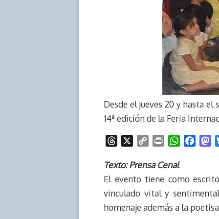
Desde el jueves 20 y hasta el 
14ª edición de la Feria Interna
T
X
C
P
W
F
M
h
o
r
h
a
a
r
p
i
a
c
s
Texto: Prensa Cenal
e
y
n
t
e
t
El evento tiene como escrit
a
L
t
s
b
o
vinculado vital y sentimenta
d
i
A
o
d
homenaje además a la poetisa 
s
n
p
o
o