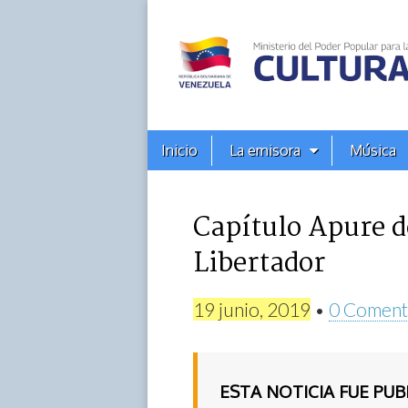
Alba
Ciudad
96.3
Menú
Skip
Inicio
La emisora
Música
principal
FM
to
content
Capítulo Apure de
Libertador
19 junio, 2019
•
0 Coment
ESTA NOTICIA FUE PU