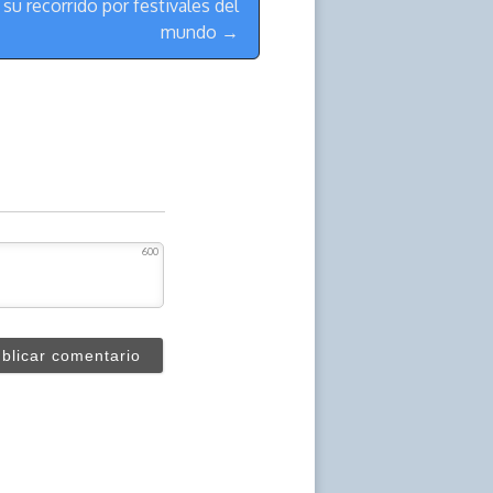
u recorrido por festivales del
mundo →
600