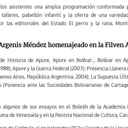
m
s
 a los asistentes una amplia programación conformada 
t
 talleres, pabellón infantil y la oferta de una varieda
r las editoriales del Estado El perro y la rana, Mont
 Argenis Méndez homenajeado en la Filven 
e Historia de Apure, Apure en Bolívar… Bolívar en Ap
988); Apure y la Guerra Federal (2007); Presencia Llanera
enos Aires, República Argentina, 2004); La Supuesta Últ
rs (Ponencia ante las Sociedades Bolivarianas de Carta
 algunos de sus ensayos en el Boletín de la Academia N
iana de Venezuela y en la Revista Nacional de Cultura, Car