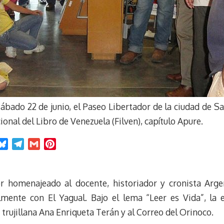
sábado 22 de junio, el Paseo Libertador de la ciudad de 
cional del Libro de Venezuela (Filven), capítulo Apure.
B
T
G
P
l
e
m
i
u
l
a
n
e
e
i
t
or homenajeado al docente, historiador y cronista Arge
s
g
l
e
lmente con El Yagual. Bajo el lema “Leer es Vida”, la e
k
r
r
trujillana Ana Enriqueta Terán y al Correo del Orinoco.
y
a
e