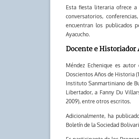
k
p
k
n
Esta fiesta literaria ofrece
conversatorios, conferencias,
encuentran los publicados po
Ayacucho.
Docente e Historiador
Méndez Echenique es autor d
Doscientos Años de Historia (1
Instituto Sanmartiniano de Bu
Libertador, a Fanny Du Villa
2009), entre otros escritos.
Adicionalmente, ha publicado
Boletín de la Sociedad Bolivar