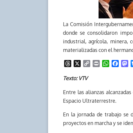
La Comisión Intergubernament
donde se consolidaron impor
industrial, agrícola, minera, 
materializadas con el hermano
T
X
C
P
W
F
M
h
o
r
h
a
a
r
p
i
a
c
s
Texto: VTV
e
y
n
t
e
t
Entre las alianzas alcanzadas
a
L
t
s
b
o
d
i
A
o
d
Espacio Ultraterrestre.
s
n
p
o
o
k
p
k
n
En la jornada de trabajo se 
proyectos en marcha y se iden