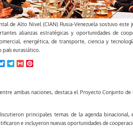
al de Alto Nivel (CIAN) Rusia-Venezuela sostuvo este 
tantes alianzas estratégicas y oportunidades de cooper
comercial, energética, de transporte, ciencia y tecnolog
 país eurasiático.
B
T
G
P
l
e
m
i
u
l
a
n
e
e
i
t
 entre ambas naciones, destaca el Proyecto Conjunto de 
s
g
l
e
k
r
r
y
a
e
m
s
discutieron principales temas de la agenda binacional, e
t
tificaron e incluyeron nuevas oportunidades de cooperaci