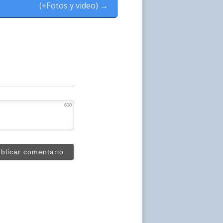
(+Fotos y video) →
600