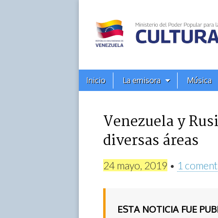
Alba
Ciudad
96.3
Menú
Skip
Inicio
La emisora
Música
principal
FM
to
content
Venezuela y Rusi
diversas áreas
24 mayo, 2019
•
1 coment
ESTA NOTICIA FUE PU