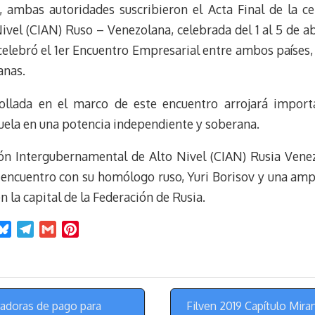
, ambas autoridades suscribieron el Acta Final de la c
vel (CIAN) Ruso – Venezolana, celebrada del 1 al 5 de ab
 celebró el 1er Encuentro Empresarial entre ambos países,
anas.
ollada en el marco de este encuentro arrojará importa
zuela en una potencia independiente y soberana.
ón Intergubernamental de Alto Nivel (CIAN) Rusia Venez
l encuentro con su homólogo ruso, Yuri Borisov y una ampl
 la capital de la Federación de Rusia.
B
T
G
P
l
e
m
i
u
l
a
n
e
e
i
t
s
g
l
e
adoras de pago para
Filven 2019 Capítulo Mira
k
r
r