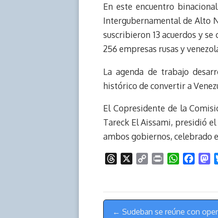
En este encuentro binacional
Intergubernamental de Alto Ni
suscribieron 13 acuerdos y se
256 empresas rusas y venezol
La agenda de trabajo desarr
histórico de convertir a Vene
El Copresidente de la Comisi
Tareck El Aissami, presidió e
ambos gobiernos, celebrado en
T
X
C
P
W
F
M
h
o
r
h
a
a
r
p
i
a
c
s
e
y
n
t
e
t
Menú
a
L
t
s
b
o
← Sudeban se reúne con oper
d
i
A
o
d