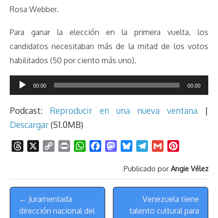
Rosa Webber.
Para ganar la elección en la primera vuelta, los
candidatos necesitaban más de la mitad de los votos
habilitados (50 por ciento más uno).
Reproductor
00:00
00:00
de
audio
Podcast:
Reproducir en una nueva ventana
|
Descargar
(51.0MB)
T
X
C
P
W
F
M
B
T
G
P
h
o
r
h
a
a
l
e
m
i
Publicado por
Angie Vélez
r
p
i
a
c
s
u
l
a
n
e
y
n
t
e
t
e
e
i
t
Menú
a
L
t
s
b
o
s
g
l
e
← Juramentada
Venezuela tiene
de
d
i
A
o
d
k
r
r
dirección nacional del
talento cultural para
s
n
p
o
o
y
a
e