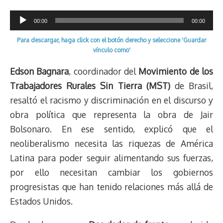
d
i
A
o
d
k
r
r
Reproductor
s
n
p
o
o
y
a
e
00:00
00:00
k
p
k
n
m
s
de
Para descargar, haga click con el botón derecho y seleccione 'Guardar
t
audio
vínculo como'
Edson Bagnara
, coordinador del
Movimiento de los
Trabajadores Rurales Sin Tierra (MST)
de Brasil,
resaltó el racismo y discriminación en el discurso y
obra política que representa la obra de Jair
Bolsonaro. En ese sentido, explicó que el
neoliberalismo necesita las riquezas de América
Latina para poder seguir alimentando sus fuerzas,
por ello necesitan cambiar los gobiernos
progresistas que han tenido relaciones más allá de
Estados Unidos.