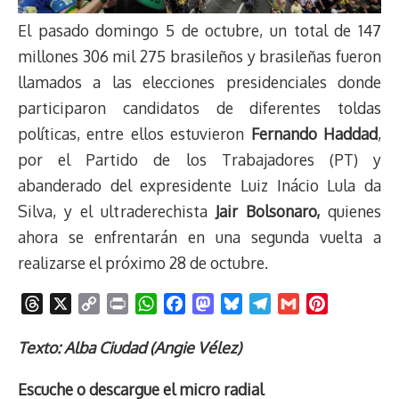
El pasado domingo 5 de octubre, un total de 147
millones 306 mil 275 brasileños y brasileñas fueron
llamados a las elecciones presidenciales donde
participaron candidatos de diferentes toldas
políticas, entre ellos estuvieron
Fernando Haddad
,
por el Partido de los Trabajadores (PT) y
abanderado del expresidente Luiz Inácio Lula da
Silva, y el ultraderechista
Jair Bolsonaro,
quienes
ahora se enfrentarán en una segunda vuelta a
realizarse el próximo 28 de octubre.
T
X
C
P
W
F
M
B
T
G
P
h
o
r
h
a
a
l
e
m
i
r
p
i
a
c
s
u
l
a
n
Texto: Alba Ciudad (Angie Vélez)
e
y
n
t
e
t
e
e
i
t
Escuche o descargue el micro radial
a
L
t
s
b
o
s
g
l
e