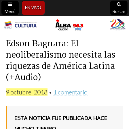
EN VIVO
Menú
Buscar
Alba
Ciudad
Edson Bagnara: El
neoliberalismo necesita las
96.3
riquezas de América Latina
FM
(+Audio)
9 octubre, 2018
•
1 comentario
ESTA NOTICIA FUE PUBLICADA HACE
MUCHO TIEMPO