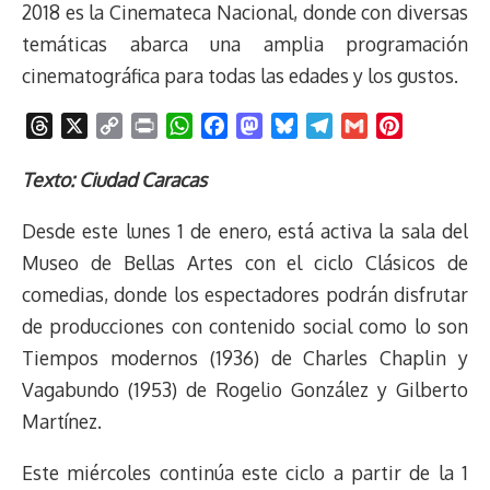
2018 es la Cinemateca Nacional, donde con diversas
temáticas abarca una amplia programación
cinematográfica para todas las edades y los gustos.
T
X
C
P
W
F
M
B
T
G
P
h
o
r
h
a
a
l
e
m
i
r
p
i
a
c
s
u
l
a
n
Texto: Ciudad Caracas
e
y
n
t
e
t
e
e
i
t
Desde este lunes 1 de enero, está activa la sala del
a
L
t
s
b
o
s
g
l
e
d
i
A
o
d
k
r
r
Museo de Bellas Artes con el ciclo Clásicos de
s
n
p
o
o
y
a
e
comedias, donde los espectadores podrán disfrutar
k
p
k
n
m
s
de producciones con contenido social como lo son
t
Tiempos modernos (1936) de Charles Chaplin y
Vagabundo (1953) de Rogelio González y Gilberto
Martínez.
Este miércoles continúa este ciclo a partir de la 1