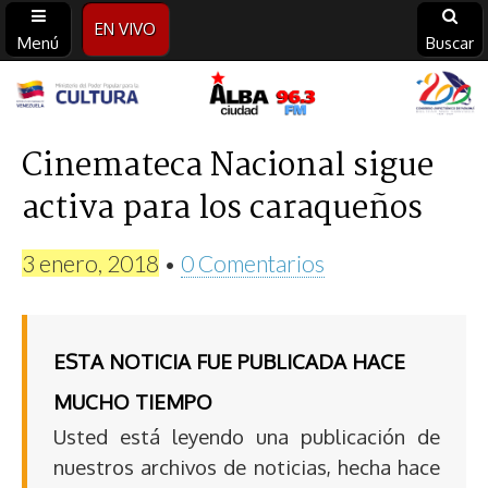
EN VIVO
Menú
Buscar
Alba
Ciudad
Cinemateca Nacional sigue
activa para los caraqueños
96.3
FM
3 enero, 2018
•
0 Comentarios
ESTA NOTICIA FUE PUBLICADA HACE
MUCHO TIEMPO
Usted está leyendo una publicación de
nuestros archivos de noticias, hecha hace