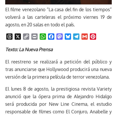
El filme venezolano “La casa del fin de los tiempos”
volverá a las carteleras el próximo viernes 19 de
agosto, en 20 salas en todo el país.
T
X
C
P
W
F
M
B
T
G
P
h
o
r
h
a
a
l
e
m
i
r
p
i
a
c
s
u
l
a
n
Texto: La Nueva Prensa
e
y
n
t
e
t
e
e
i
t
El reestreno se realizará a petición del público y
a
L
t
s
b
o
s
g
l
e
d
i
A
o
d
k
r
r
tras anunciarse que Hollywood producirá una nueva
s
n
p
o
o
y
a
e
versión de la primera película de terror venezolana.
k
p
k
n
m
s
t
El lunes 8 de agosto, la prestigiosa revista Variety
anunció que la ópera prima de Alejandro Hidalgo
será producida por New Line Cinema, el estudio
responsable de filmes como El Conjuro, Anabelle y