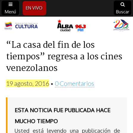
EN VIVO
Menú
Buscar
Alba
Ciudad
“La casa del fin de los
tiempos” regresa a los cines
96.3
venezolanos
FM
19 agosto, 2016
•
0 Comentarios
ESTA NOTICIA FUE PUBLICADA HACE
MUCHO TIEMPO
Usted está leyendo una publicación de