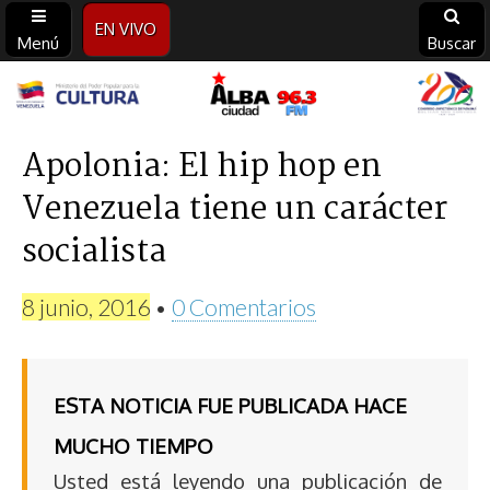
EN VIVO
Menú
Buscar
Alba
Ciudad
Apolonia: El hip hop en
Venezuela tiene un carácter
96.3
socialista
FM
8 junio, 2016
•
0 Comentarios
ESTA NOTICIA FUE PUBLICADA HACE
MUCHO TIEMPO
Usted está leyendo una publicación de