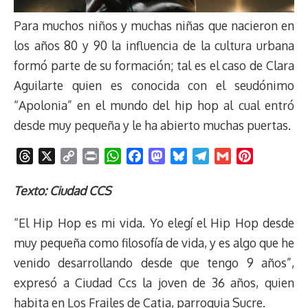
Para muchos niños y muchas niñas que nacieron en
los años 80 y 90 la influencia de la cultura urbana
formó parte de su formación; tal es el caso de Clara
Aguilarte quien es conocida con el seudónimo
“Apolonia” en el mundo del hip hop al cual entró
desde muy pequeña y le ha abierto muchas puertas.
T
X
C
P
W
F
M
B
T
G
P
h
o
r
h
a
a
l
e
m
i
r
p
i
a
c
s
u
l
a
n
Texto: Ciudad CCS
e
y
n
t
e
t
e
e
i
t
“El Hip Hop es mi vida. Yo elegí el Hip Hop desde
a
L
t
s
b
o
s
g
l
e
d
i
A
o
d
k
r
r
muy pequeña como filosofía de vida, y es algo que he
s
n
p
o
o
y
a
e
venido desarrollando desde que tengo 9 años”,
k
p
k
n
m
s
expresó a Ciudad Ccs la joven de 36 años, quien
t
habita en Los Frailes de Catia, parroquia Sucre.