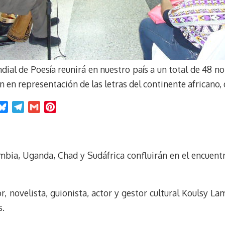
ndial de Poesía reunirá en nuestro país a un total de 48 n
 en representación de las letras del continente africano, del
B
T
G
P
l
e
m
i
u
l
a
n
e
e
i
t
ambia, Uganda, Chad y Sudáfrica confluirán en el encuent
s
g
l
e
k
r
r
y
a
e
m
s
, novelista, guionista, actor y gestor cultural Koulsy L
t
s.