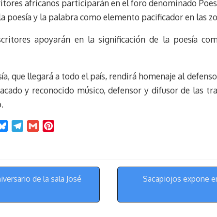
itores africanos participarán en el foro denominado Poe
la poesía y la palabra como elemento pacificador en las zo
scritores apoyarán en la significación de la poesía co
sía, que llegará a todo el país, rendirá homenaje al defens
acado y reconocido músico, defensor y difusor de las tr
.
B
T
G
P
l
e
m
i
u
l
a
n
e
e
i
t
s
g
l
e
iversario de la sala José
Sacapiojos expone en 
k
r
r
y
a
e
m
s