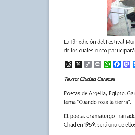
La 13º edición del Festival Mu
de los cuales cinco participarán
T
X
C
P
W
F
M
h
o
r
h
a
a
r
p
i
a
c
s
Texto: Ciudad Caracas
e
y
n
t
e
t
Poetas de Argelia, Egipto, G
a
L
t
s
b
o
d
i
A
o
d
lema “Cuando roza la tierra”.
s
n
p
o
o
k
p
k
n
El poeta, dramaturgo, narrador
Chad en 1959, será uno de ello