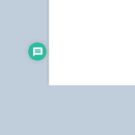
Dirección:
Centro Simón Bolívar, Torre Norte, pis
Teléfonos:
Estudio: (0212) 481.5408, 481.9861.