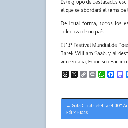
Este grupo de destacados escr
el que se abordará el tema de 
De igual forma, todos los e
colectiva de un país.
El 13° Festival Mundial de Poe
Tarek William Saab, y al dest
venezolana, Francisco Pacheco
T
X
C
P
W
F
M
h
o
r
h
a
a
r
p
i
a
c
s
e
y
n
t
e
t
Menú
a
L
t
s
b
o
← Gala Coral celebra el 40° An
de
d
i
A
o
d
Félix Ribas
s
n
p
o
o
Navegación
k
p
k
n