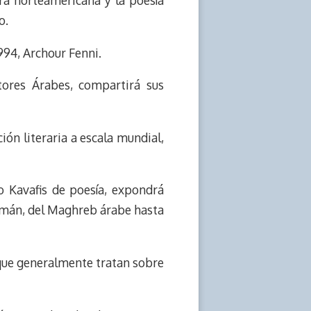
ra norteamericana y la poesía
o.
1994, Archour Fenni.
tores Árabes, compartirá sus
ión literaria a escala mundial,
o Kavafis de poesía, expondrá
lmán, del Maghreb árabe hasta
que generalmente tratan sobre