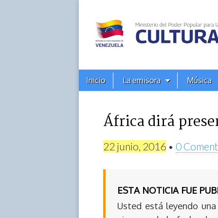
Alba
Ciudad
96.3
Menú
Skip
Inicio
La emisora
Música
principal
FM
to
content
África dirá prese
22 junio, 2016
•
0 Coment
ESTA NOTICIA FUE PU
Usted está leyendo una 