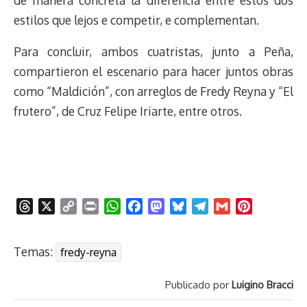
estilos que lejos e competir, e complementan.
Para concluir, ambos cuatristas, junto a Peña,
compartieron el escenario para hacer juntos obras
como “Maldición”, con arreglos de Fredy Reyna y “El
frutero”, de Cruz Felipe Iriarte, entre otros.
T
X
C
P
W
F
M
B
T
G
P
h
o
r
h
a
a
l
e
m
i
r
p
i
a
c
s
u
l
a
n
Temas:
fredy-reyna
e
y
n
t
e
t
e
e
i
t
a
L
t
s
b
o
s
g
l
e
Publicado por
Luigino Bracci
d
i
A
o
d
k
r
r
s
n
p
o
o
y
a
e