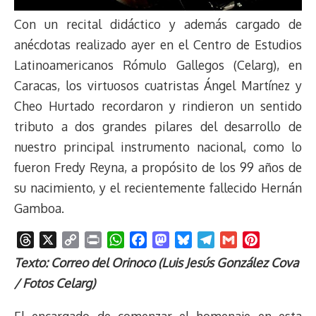
Con un recital didáctico y además cargado de
anécdotas realizado ayer en el Centro de Estudios
Latinoamericanos Rómulo Gallegos (Celarg), en
Caracas, los virtuosos cuatristas Ángel Martínez y
Cheo Hurtado recordaron y rindieron un sentido
tributo a dos grandes pilares del desarrollo de
nuestro principal instrumento nacional, como lo
fueron Fredy Reyna, a propósito de los 99 años de
su nacimiento, y el recientemente fallecido Hernán
Gamboa.
T
X
C
P
W
F
M
B
T
G
P
h
o
r
h
a
a
l
e
m
i
Texto: Correo del Orinoco (Luis Jesús González Cova
r
p
i
a
c
s
u
l
a
n
/ Fotos Celarg)
e
y
n
t
e
t
e
e
i
t
a
L
t
s
b
o
s
g
l
e
El encargado de comenzar el homenaje en esta