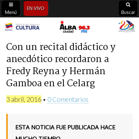
EN VIVO
Menú
Buscar
Alba
Ciudad
Con un recital didáctico y
anecdótico recordaron a
96.3
Fredy Reyna y Hermán
FM
Gamboa en el Celarg
3 abril, 2016
•
0 Comentarios
ESTA NOTICIA FUE PUBLICADA HACE
MUCHO TIEMPO