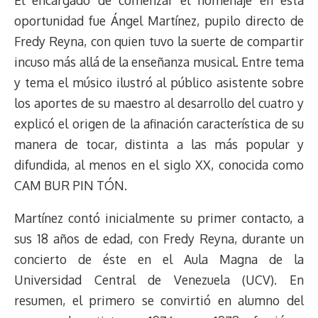
d
i
A
o
d
k
r
r
oportunidad fue Ángel Martínez, pupilo directo de
s
n
p
o
o
y
a
e
Fredy Reyna, con quien tuvo la suerte de compartir
k
p
k
n
m
s
t
incuso más allá de la enseñanza musical. Entre tema
y tema el músico ilustró al público asistente sobre
los aportes de su maestro al desarrollo del cuatro y
explicó el origen de la afinación característica de su
manera de tocar, distinta a las más popular y
difundida, al menos en el siglo XX, conocida como
CAM BUR PIN TÓN.
Martínez contó inicialmente su primer contacto, a
sus 18 años de edad, con Fredy Reyna, durante un
concierto de éste en el Aula Magna de la
Universidad Central de Venezuela (UCV). En
resumen, el primero se convirtió en alumno del