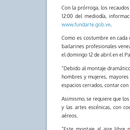
e
y
n
t
e
t
Con la prórroga, los recaudo
a
L
t
s
b
o
d
i
A
o
d
12:00 del mediodía, informac
s
n
p
o
o
www.fundarte.gob.ve
.
k
p
k
n
Como es costumbre en cada g
bailarines profesionales venez
el domingo 12 de abril en el P
“Debido al montaje dramático d
hombres y mujeres, mayores de
espacios cerrados, contar con 
Asimismo, se requiere que los
y las artes escénicas, con c
aéreos.
“Este montaje al aire libre