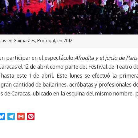
aus en Guimarães, Portugal, en 2012.
en participar en el espectáculo
Afrodita y el juicio de Paris
aracas el 12 de abril como parte del Festival de Teatro d
 hasta este 1 de abril. Este lunes se efectuó la prime
gran cantidad de bailarines, acróbatas y profesionales d
ses de Caracas, ubicado en la esquina del mismo nombre, 
B
T
G
P
l
e
m
i
u
l
a
n