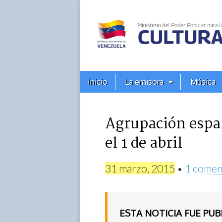
Alba
Ciudad
96.3
Menú
Skip
Inicio
La emisora
Música
principal
FM
to
content
Agrupación españ
el 1 de abril
31 marzo, 2015
•
1 comen
ESTA NOTICIA FUE PU