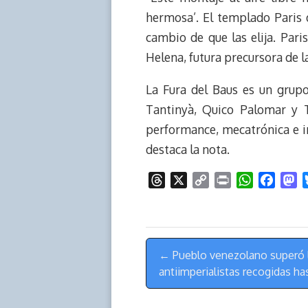
hermosa’. El templado Paris d
cambio de que las elija. Pari
Helena, futura precursora de l
La Fura del Baus es un grupo
Tantinyà, Quico Palomar y 
performance, mecatrónica e in
destaca la nota.
T
X
C
P
W
F
M
h
o
r
h
a
a
r
p
i
a
c
s
e
y
n
t
e
t
Menú
a
L
t
s
b
o
← Pueblo venezolano superó l
de
d
i
A
o
d
antiimperialistas recogidas ha
s
n
p
o
o
Navegación
k
p
k
n