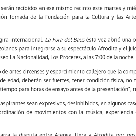
e
e
i
t
s serán recibidos en ese mismo recinto este martes y mié
s
g
l
e
k
r
r
ión tomada de la Fundación para la Cultura y las Arte
y
a
e
m
s
t
ira internacional,
La Fura del Baus
ésta vez abrió una c
olanos para integrarse a su espectáculo Afrodita y el jui
aseo La Nacionalidad, Los Próceres, a las 7:00 de la noche.
e artes circenses y esparcimiento callejero que la compa
 edad, deberán ser fuertes, tener condición física, no t
tiempo para horas de ensayo antes de la presentación”, re
 aspirantes sean expresivos, desinhibidos, en algunos ca
oordinación de movimientos con la música, experiencia 
 narra la disputa entre Atenea, Hera y Afrodita por po