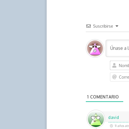
Suscribirse
1
COMENTARIO
david
11 años at