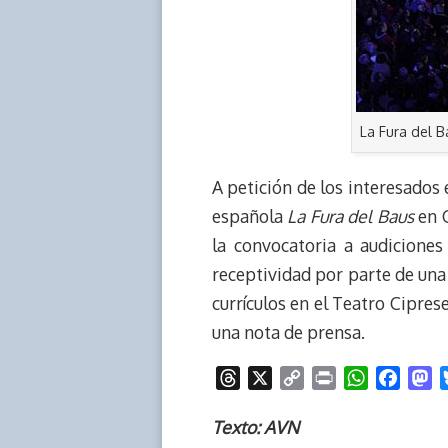
La Fura del B
A petición de los interesados 
española
La Fura del Baus
en C
la convocatoria a audiciones
receptividad por parte de una 
currículos en el Teatro Cipre
una nota de prensa.
T
X
C
P
W
F
M
h
o
r
h
a
a
r
p
i
a
c
s
Texto: AVN