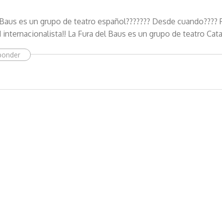
c
t
 Baus es un grupo de teatro español??????? Desde cuando???? 
r
 internacionalista!! La Fura del Baus es un grupo de teatro Cata
ó
n
ponder
i
c
o