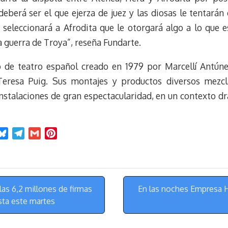
eberá ser el que ejerza de juez y las diosas le tentarán
s seleccionará a Afrodita que le otorgará algo a lo que e
a guerra de Troya”, reseña Fundarte.
 de teatro español creado en 1979 por Marcellí Antúne
Teresa Puig. Sus montajes y productos diversos mezcl
stalaciones de gran espectacularidad, en un contexto dr
B
T
G
P
l
e
m
i
u
l
a
n
e
e
i
t
s
g
l
e
as 6,2 millones de firmas
En las noches Empresa H
k
r
r
sta este martes
y
a
e
m
s