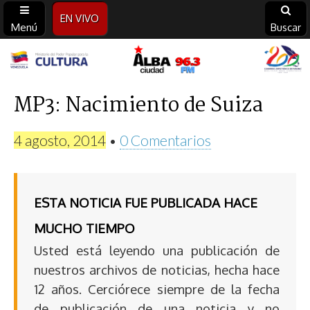
EN VIVO
Menú
Buscar
Alba
Ciudad
MP3: Nacimiento de Suiza
96.3
4 agosto, 2014
•
0 Comentarios
FM
ESTA NOTICIA FUE PUBLICADA HACE
MUCHO TIEMPO
Usted está leyendo una publicación de
nuestros archivos de noticias, hecha hace
12 años. Cerciórece siempre de la fecha
de publicación de una noticia y no