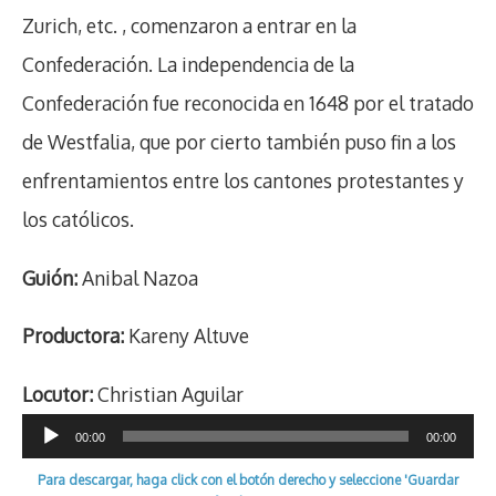
Zurich, etc. , comenzaron a entrar en la
Confederación. La independencia de la
Confederación fue reconocida en 1648 por el tratado
de Westfalia, que por cierto también puso fin a los
enfrentamientos entre los cantones protestantes y
los católicos.
Guión:
Anibal Nazoa
Productora:
Kareny Altuve
Locutor:
Christian Aguilar
Reproductor
00:00
00:00
de
Para descargar, haga click con el botón derecho y seleccione 'Guardar
audio